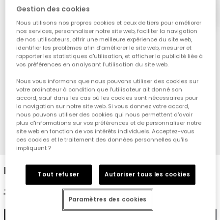
Gestion des cookies
Nous utilisons nos propres cookies et ceux de tiers pour améliorer
nos services, personnaliser notre site web, faciliter la navigation
de nos utilisateurs, offrir une meilleure expérience du site web,
identifier les problèmes afin d'améliorer le site web, mesurer et
rapporter les statistiques d'utilisation, et afficher la publicité liée à
vos préférences en analysant l'utilisation du site web.
Nous vous informons que nous pouvons utiliser des cookies sur
votre ordinateur à condition que l'utilisateur ait donné son
accord, sauf dans les cas où les cookies sont nécessaires pour
la navigation sur notre site web. Si vous donnez votre accord,
nous pouvons utiliser des cookies qui nous permettent d'avoir
plus d'informations sur vos préférences et de personnaliser notre
site web en fonction de vos intérêts individuels. Acceptez-vous
ces cookies et le traitement des données personnelles qu'ils
1
2
3
4
impliquent ?
Pack de chaussettes en coton marron
Tout refuser
Autoriser tous les cookies
12,95 €
6,45 €
5,15 €
Paramètres des cookies
Ajouter