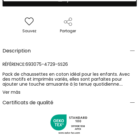
Sauvez
Partager
Description
RÉFÉRENCE:693075-4729-SS26
Pack de chaussettes en coton idéal pour les enfants. Avec
des motifs et imprimés variés, elles sont parfaites pour
ajouter une touche amusante à la tenue quotidienne.
Disponibles en tailles allant de 19/21 à 37/39, elles s'adaptent
Ver más
à différentes tranches d'âge, de 12 mois à 12 ans. Le matériau
en coton assure confort et respirabilité, tandis que les
Certificats de qualité
couleurs vives les rendent faciles à assortir avec n'importe
quel look. Elles représentent une option pratique et colorée
pour un usage quotidien, gardant les pieds des plus petits au
chaud et confortables.