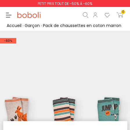
PETIT PRIX TOUT DE -50% À -60%
0
Accueil
Garçon
Pack de chaussettes en coton marron
-60%
Sous-total
0,00 €
Total
0,00 €
poursuit
Commencer la comm