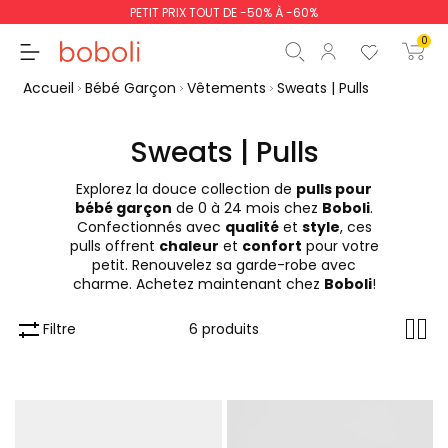
PETIT PRIX TOUT DE -50% À -60%
0
Accueil
Bébé Garçon
Vêtements
Sweats | Pulls
Sweats | Pulls
Explorez la douce collection de
pulls pour
Sous-total
0,00 €
bébé garçon
de 0 à 24 mois chez
Boboli
.
Confectionnés avec
qualité
et
style
, ces
Total
0,00 €
pulls offrent
chaleur
et
confort
pour votre
petit. Renouvelez sa garde-robe avec
poursuit
Commencer la comm
charme. Achetez maintenant chez
Boboli
!
Filtre
6 produits