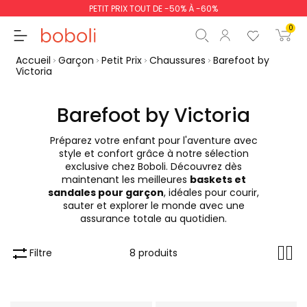
PETIT PRIX TOUT DE -50% À -60%
0
Accueil
Garçon
Petit Prix
Chaussures
Barefoot by
Victoria
Barefoot by Victoria
Sous-total
0,00 €
Préparez votre enfant pour l'aventure avec
style et confort grâce à notre sélection
Total
0,00 €
exclusive chez Boboli. Découvrez dès
maintenant les meilleures
baskets et
poursuit
Commencer la comm
sandales pour garçon
, idéales pour courir,
sauter et explorer le monde avec une
assurance totale au quotidien.
Filtre
8 produits