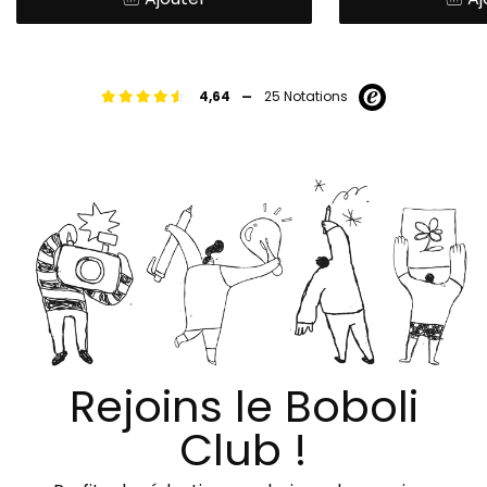
-
4,64
25 Notations
Rejoins le Boboli
Club !