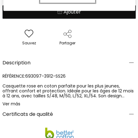
Ajouter
Sauvez
Partager
Description
RÉFÉRENCE:693097-3912-SS26
Casquette rose en coton parfaite pour les plus jeunes,
offrant confort et protection. Idéale pour les âges de 12 mois
à 12 ans, avec tailles S/48, M/50, L/52, XL/54. Son design
intègre des palmiers brodés, ajoutant une touche tropicale et
Ver más
amusante. Légère et respirante, elle est adaptée pour les
journées ensoleillées. Sa couleur rose vibrante la rend facile à
Certificats de qualité
assortir avec n'importe quelle tenue décontractée, étant un
accessoire indispensable pour garder votre enfant stylé et
protégé du soleil.