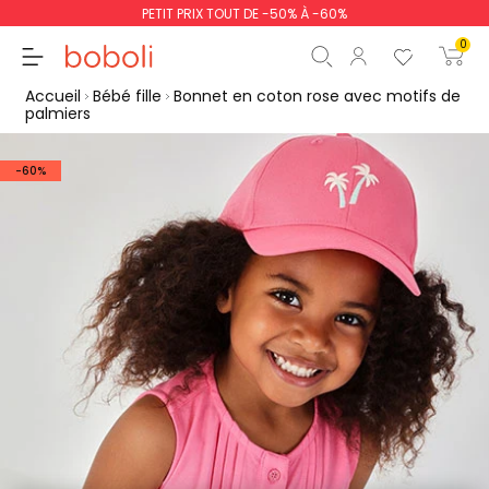
PETIT PRIX TOUT DE -50% À -60%
0
Accueil
Bébé fille
Bonnet en coton rose avec motifs de
palmiers
-60%
Sous-total
0,00 €
Total
0,00 €
poursuit
Commencer la comm