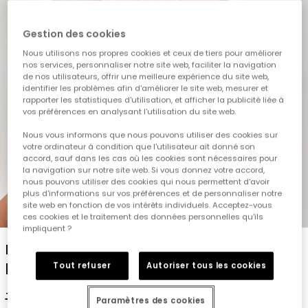
Gestion des cookies
Nous utilisons nos propres cookies et ceux de tiers pour améliorer
nos services, personnaliser notre site web, faciliter la navigation
de nos utilisateurs, offrir une meilleure expérience du site web,
identifier les problèmes afin d'améliorer le site web, mesurer et
rapporter les statistiques d'utilisation, et afficher la publicité liée à
vos préférences en analysant l'utilisation du site web.
Nous vous informons que nous pouvons utiliser des cookies sur
votre ordinateur à condition que l'utilisateur ait donné son
accord, sauf dans les cas où les cookies sont nécessaires pour
la navigation sur notre site web. Si vous donnez votre accord,
nous pouvons utiliser des cookies qui nous permettent d'avoir
plus d'informations sur vos préférences et de personnaliser notre
site web en fonction de vos intérêts individuels. Acceptez-vous
1
2
3
4
ces cookies et le traitement des données personnelles qu'ils
impliquent ?
Bonnet en coton rose avec motifs de
palmiers
Tout refuser
Autoriser tous les cookies
19,95 €
9,95 €
7,95 €
Paramètres des cookies