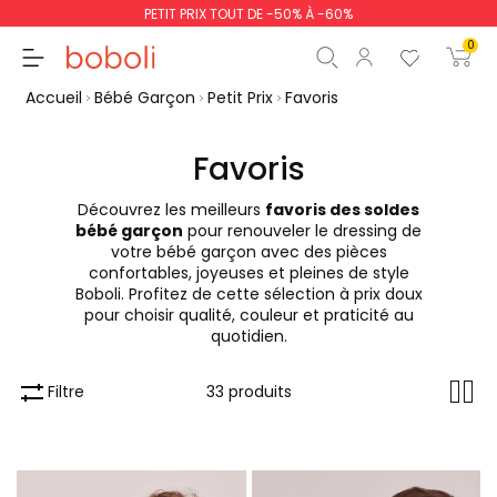
PETIT PRIX TOUT DE -50% À -60%
0
Accueil
Bébé Garçon
Petit Prix
Favoris
Favoris
Découvrez les meilleurs
favoris des soldes
Sous-total
0,00 €
bébé garçon
pour renouveler le dressing de
votre bébé garçon avec des pièces
Total
0,00 €
confortables, joyeuses et pleines de style
Boboli. Profitez de cette sélection à prix doux
poursuit
Commencer la comm
pour choisir qualité, couleur et praticité au
quotidien.
Filtre
33 produits