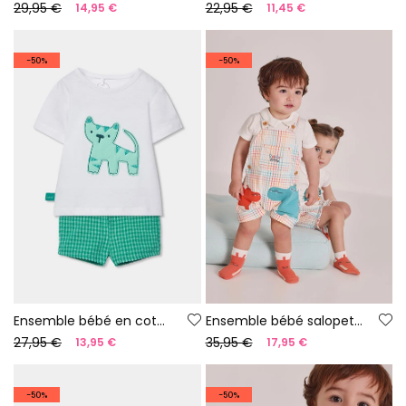
29,95 €
22,95 €
14,95 €
11,45 €
-50%
-50%
Ensemble bébé en coton blanc et vert
Ensemble bébé salopette à carreaux en coton
27,95 €
35,95 €
13,95 €
17,95 €
-50%
-50%