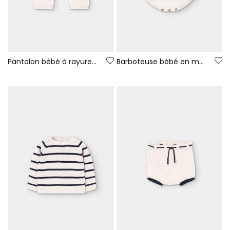
Pantalon bébé à rayures fil 100 % recyclé | Limited Edition
Barboteuse bébé en maille à rayures fil 100 % recyclé | Limited Edition