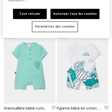
impliquent ?
Tout refuser
Autoriser tous les cookies
Ensemble bébé t-shirt et salopette en coton imprimé
Ensemble pour bébé avec salopette et t-shirt en coton à carreaux
35,95 €
32,95 €
17,95 €
16,45 €
Paramètres des cookies
-50%
-50%
Grenouillère bébé coton vert
Pyjama bébé en coton couleur blanche