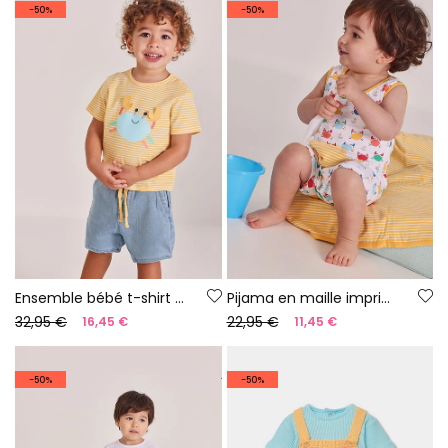
-50%
-50%
Ensemble bébé t-shirt et pantalon en coton jaune bleu
Pijama en maille imprimée pour bébé
32,95 €
22,95 €
16,45 €
11,45 €
-50%
-50%