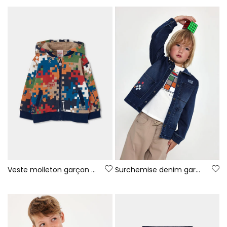
Veste molleton garçon imprimé pixels multicolore
Surchemise denim garçon bleu Game On