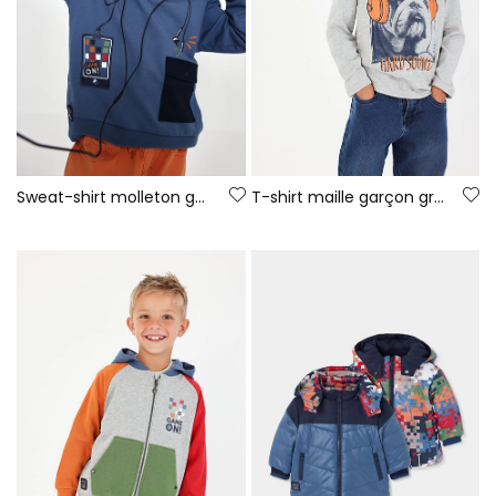
Sweat-shirt molleton garçon bleu à capuche imprimé gaming
T-shirt maille garçon gris chiné imprimé chien