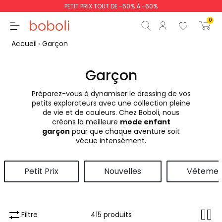
PETIT PRIX TOUT DE -50% À -60%
0
Accueil
Garçon
Garçon
Préparez-vous à dynamiser le dressing de vos
Sous-total
0,00 €
petits explorateurs avec une collection pleine
de vie et de couleurs. Chez Boboli, nous
Total
0,00 €
créons la meilleure
mode enfant
garçon
pour que chaque aventure soit
poursuit
Commencer la comm
vécue intensément.
Petit Prix
Nouvelles
Vêtemen
Filtre
415 produits