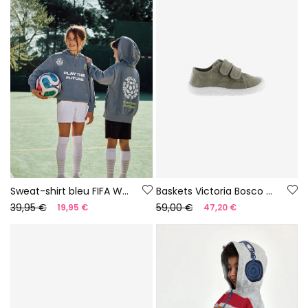
Sweat-shirt bleu FIFA WORLD CUP 2026© X Boboli
Baskets Victoria Bosco barefoot en toile couleur aloe
39,95 €
59,00 €
19,95 €
47,20 €