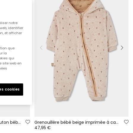
liser notre
web, identifier
n, et afficher
ition que
r la
okies qui
e site web en
nnées
les cookies
Grenouillère fourrure effet mouton bébé écrue avec moutons
Grenouillère bébé beige imprimée à capuche
47,95 €