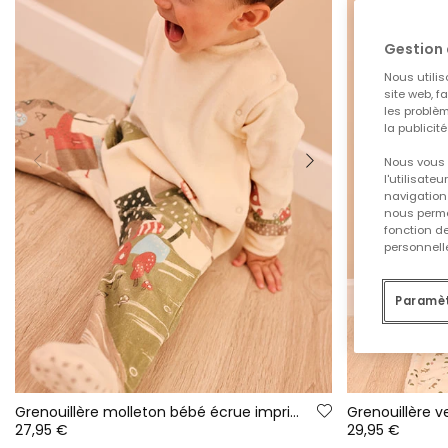
Gestion 
Nous utilis
site web, f
les problèm
la publicit
Nous vous 
l'utilisate
navigation 
nous permet
fonction d
personnelle
Paramèt
Grenouillère molleton bébé écrue imprimée forêt
27,95 €
29,95 €