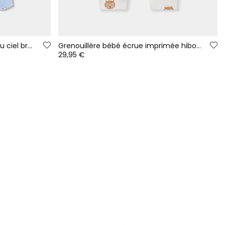
Grenouillère molleton bébé bleu ciel broderie hiboux
Grenouillère bébé écrue imprimée hiboux
29,95 €