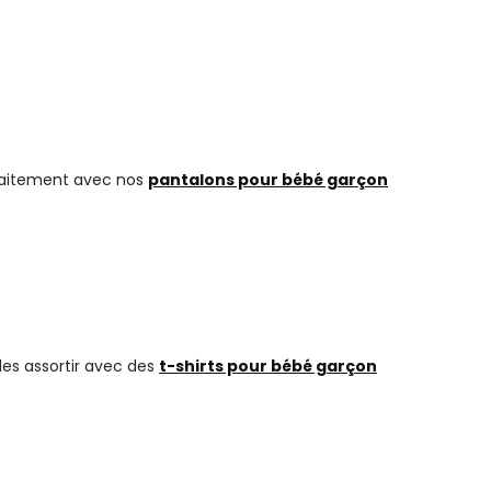
arfaitement avec nos
pantalons pour bébé garçon
les assortir avec des
t-shirts pour bébé garçon