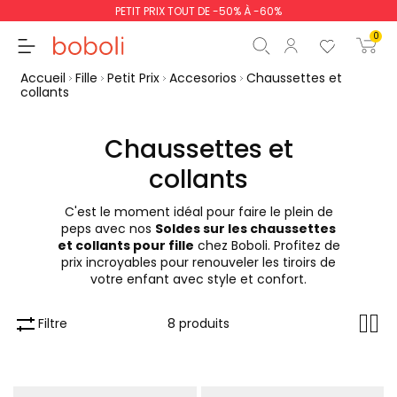
PETIT PRIX TOUT DE -50% À -60%
0
Accueil
Fille
Petit Prix
Accesorios
Chaussettes et
collants
Chaussettes et
collants
Sous-total
0,00 €
Total
0,00 €
C'est le moment idéal pour faire le plein de
peps avec nos
Soldes sur les chaussettes
poursuit
Commencer la comm
et collants pour fille
chez Boboli. Profitez de
prix incroyables pour renouveler les tiroirs de
votre enfant avec style et confort.
Filtre
8 produits