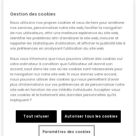
Gestion des cookies
Nous utilisons nos propres cookies et ceux de tiers pour améliorer
nos services, personnaliser notre site web, faciliter la navigation
de nos utilisateurs, offrir une meilleure expérience du site web,
identifier les problèmes afin d'améliorer le site web, mesurer et
rapporter les statistiques d'utilisation, et afficher la publicité liée à
vos préférences en analysant l'utilisation du site web.
Nous vous informons que nous pouvons utiliser des cookies sur
votre ordinateur à condition que l'utilisateur ait donné son
accord, sauf dans les cas où les cookies sont nécessaires pour
Pack de chaussettes en coton bleu marine
Lot de chaussettes en coton avec fleurs
la navigation sur notre site web. Si vous donnez votre accord,
12,95 €
6,45 €
12,95 €
6,45 €
5,15 €
5,15 €
nous pouvons utiliser des cookies qui nous permettent d'avoir
plus d'informations sur vos préférences et de personnaliser notre
site web en fonction de vos intérêts individuels. Acceptez-vous
ces cookies et le traitement des données personnelles qu'ils
impliquent ?
Tout refuser
Autoriser tous les cookies
Paramètres des cookies