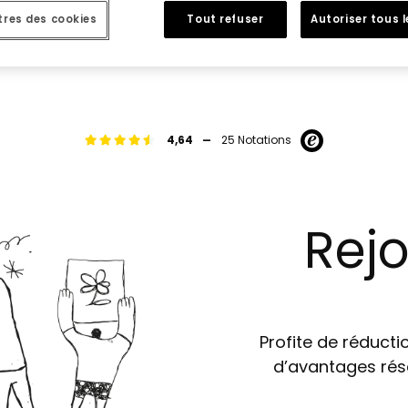
res des cookies
Tout refuser
Autoriser tous 
ous ne faites pas encore partie de notre famille ?
Inscrivez-vous
-
4,64
25 Notations
Rejo
Profite de réductio
d’avantages rés