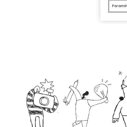
Paramèt
V