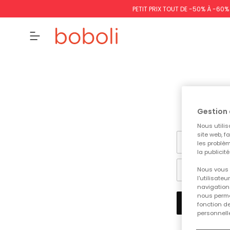
PETIT PRIX TOUT DE -50% À -60
Gestion 
Nous utilis
site web, f
les problèm
la publicit
Nous vous 
l'utilisate
navigation 
nous permet
fonction d
personnelle