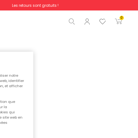
Les retours sont gratuits !
Total
0,00 €
0
Commencer la commande
liser notre
web, identifier
n, et afficher
ition que
r la
okies qui
e site web en
nnées