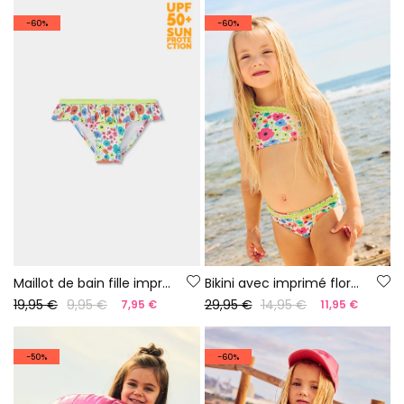
-60%
-60%
Maillot de bain fille imprimé fleurs UPF50+
Bikini avec imprimé floral UPF50+
19,95 €
9,95 €
29,95 €
14,95 €
7,95 €
11,95 €
-50%
-60%