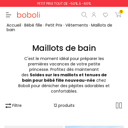
PETIT PRIX TOUT DE -50% À -60%
0
Accueil
Bébé fille
Petit Prix
Vêtements
Maillots de
bain
Maillots de bain
Sous-total
0,00 €
C'est le moment idéal pour préparer les
premières vacances de votre petite
Total
0,00 €
princesse. Profitez dès maintenant
des
Soldes sur les maillots et tenues de
poursuit
Commencer la comm
bain pour bébé fille nouveau-née
chez
Boboli pour dénicher des pépites adorables et
confortables.
Filtre
12 produits