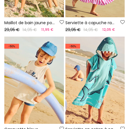
Maillot de bain jaune pour fille UPF50+
Serviette à capuche rayée
29,95 €
14,95 €
29,95 €
14,95 €
11,95 €
12,05 €
-50%
-50%