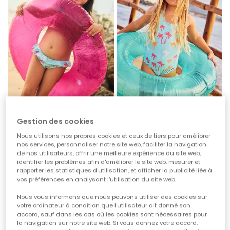
Maillot de bain imprimé palmiers UPF50+
Maillot de bain fille imprimé palmiers UPF50+
Gestion des cookies
19,95 €
29,95 €
14,95 €
9,95 €
11,95 €
Nous utilisons nos propres cookies et ceux de tiers pour améliorer
nos services, personnaliser notre site web, faciliter la navigation
de nos utilisateurs, offrir une meilleure expérience du site web,
identifier les problèmes afin d'améliorer le site web, mesurer et
-60%
-60%
rapporter les statistiques d'utilisation, et afficher la publicité liée à
vos préférences en analysant l'utilisation du site web.
Nous vous informons que nous pouvons utiliser des cookies sur
votre ordinateur à condition que l'utilisateur ait donné son
accord, sauf dans les cas où les cookies sont nécessaires pour
la navigation sur notre site web. Si vous donnez votre accord,