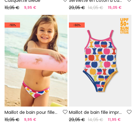
Casquette bleue
Serviette en coton à capuche requin
19,95 €
29,95 €
14,95 €
9,95 €
15,05 €
-50%
-60%
Maillot de bain pour fille à motif de pommes UPF50+
Maillot de bain fille imprimé pommes UPF50+
19,95 €
29,95 €
14,95 €
9,95 €
11,95 €