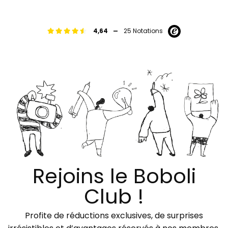
-
4,64
25 Notations
Rejoins le Boboli
Club !
Profite de réductions exclusives, de surprises