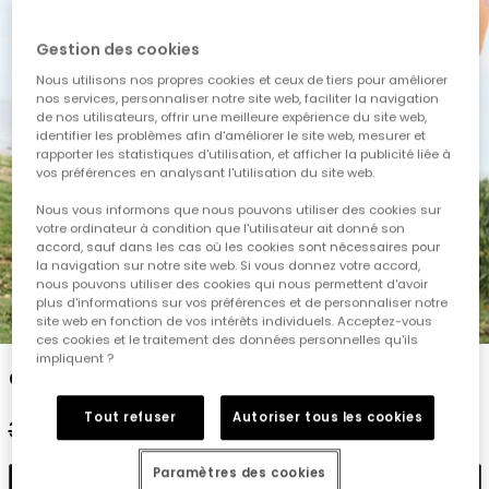
Gestion des cookies
Nous utilisons nos propres cookies et ceux de tiers pour améliorer
nos services, personnaliser notre site web, faciliter la navigation
de nos utilisateurs, offrir une meilleure expérience du site web,
identifier les problèmes afin d'améliorer le site web, mesurer et
rapporter les statistiques d'utilisation, et afficher la publicité liée à
vos préférences en analysant l'utilisation du site web.
Nous vous informons que nous pouvons utiliser des cookies sur
votre ordinateur à condition que l'utilisateur ait donné son
accord, sauf dans les cas où les cookies sont nécessaires pour
la navigation sur notre site web. Si vous donnez votre accord,
nous pouvons utiliser des cookies qui nous permettent d'avoir
plus d'informations sur vos préférences et de personnaliser notre
1
2
3
4
5
6
site web en fonction de vos intérêts individuels. Acceptez-vous
ces cookies et le traitement des données personnelles qu'ils
impliquent ?
Combinaison fille imprimé floral
Tout refuser
Autoriser tous les cookies
32,95 €
16,45 €
Paramètres des cookies
Ajouter