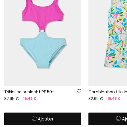
Trikini color block UPF 50+
Combinaison fille i
32,95 €
32,95 €
16,45 €
16,45 €
Ajouter
Aj