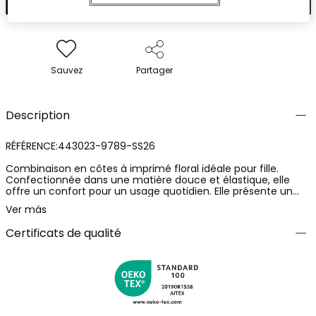
Sauvez
Partager
Description
RÉFÉRENCE:443023-9789-SS26
Combinaison en côtes à imprimé floral idéale pour fille.
Confectionnée dans une matière douce et élastique, elle
offre un confort pour un usage quotidien. Elle présente un
vibrant imprimé floral multicolore sur fond bleu clair, avec
Ver más
des détails dans des tons bleus, jaunes et roses. Le design
inclut des bretelles et un cordon à la taille qui assure un
Certificats de qualité
ajustement parfait. Convient aux âges de 2 ans à 14 ans.