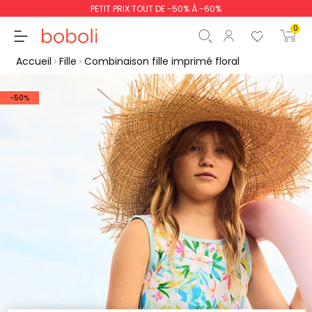
PETIT PRIX TOUT DE -50% À -60%
0
Accueil
Fille
Combinaison fille imprimé floral
-50%
Sous-total
0,00 €
Total
0,00 €
poursuit
Commencer la comm