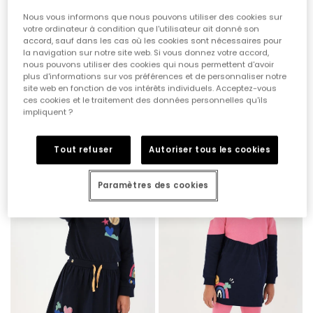
Nous vous informons que nous pouvons utiliser des cookies sur
votre ordinateur à condition que l'utilisateur ait donné son
accord, sauf dans les cas où les cookies sont nécessaires pour
la navigation sur notre site web. Si vous donnez votre accord,
nous pouvons utiliser des cookies qui nous permettent d'avoir
plus d'informations sur vos préférences et de personnaliser notre
site web en fonction de vos intérêts individuels. Acceptez-vous
T-shirt en maille fille bleu marine imprimé lettres
Sweat-shirt en maille fille écru imprimé multicolore
ces cookies et le traitement des données personnelles qu'ils
impliquent ?
19,95 €
29,95 €
Tout refuser
Autoriser tous les cookies
Paramètres des cookies