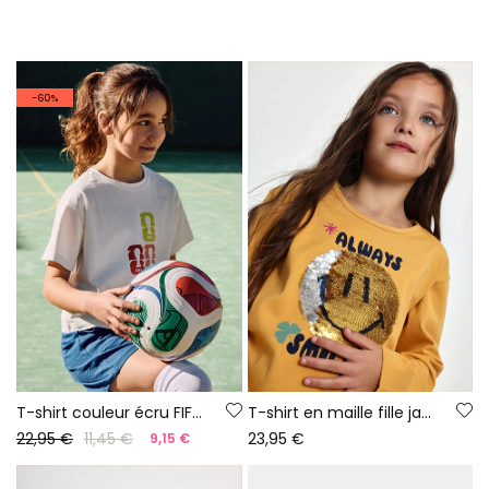
-60%
T-shirt couleur écru FIFA WORLD CUP 2026© X Boboli
T-shirt en maille fille jaune avec sequins smiley
22,95 €
11,45 €
23,95 €
9,15 €