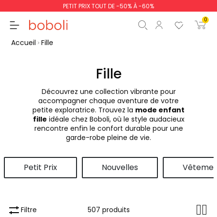
PETIT PRIX TOUT DE -50% À -60%
0
Accueil
Fille
Fille
Découvrez une collection vibrante pour
Sous-total
0,00 €
accompagner chaque aventure de votre
petite exploratrice. Trouvez la
mode enfant
Total
0,00 €
fille
idéale chez Boboli, où le style audacieux
rencontre enfin le confort durable pour une
poursuit
Commencer la comm
garde-robe pleine de vie.
Petit Prix
Nouvelles
Vêtemen
Filtre
507 produits