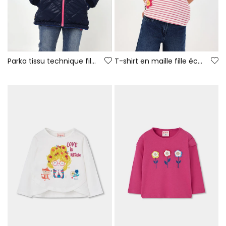
Parka tissu technique fille bleu marine matelassée
T-shirt en maille fille écru rayé avec patches