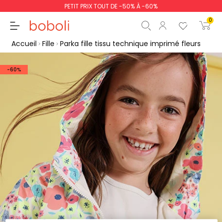
PETIT PRIX TOUT DE -50% À -60%
0
Accueil
Fille
Parka fille tissu technique imprimé fleurs
-60%
Sous-total
0,00 €
Total
0,00 €
poursuit
Commencer la comm