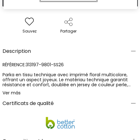
Sauvez
Partager
Description
RÉFÉRENCE:313197-9801-SS26
Parka en tissu technique avec imprimé floral multicolore,
offrant un aspect joyeux. Le matériau technique garantit
résistance et confort, doublée en jersey de couleur perle,
tandis que sa capuche ajoute de la fonctionnalité les jours de
Ver más
pluie. Disponible en tailles de 12 mois à 10 ans, elle s'adapte à
la croissance. Parfaite pour être assortie avec des pantalons
Certificats de qualité
ou des jupes, complétant toute tenue avec son style vibrant.