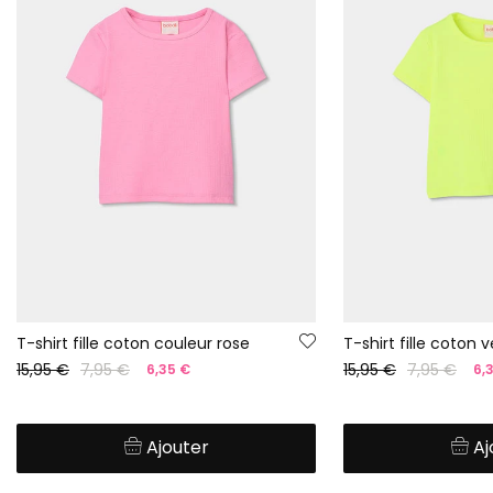
T-shirt fille coton couleur rose
T-shirt fille coton v
15,95 €
7,95 €
15,95 €
7,95 €
6,35 €
6,
Ajouter
Aj