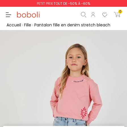
PETIT PRIX TOUT DE -50% À -60%
0
Accueil
Fille
Pantalon fille en denim stretch bleach
Sous-total
0,00 €
Total
0,00 €
poursuit
Commencer la comm