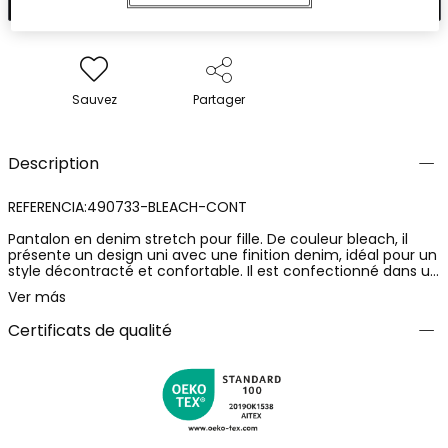
Sauvez
Partager
Description
REFERENCIA:490733-BLEACH-CONT
Pantalon en denim stretch pour fille. De couleur bleach, il
présente un design uni avec une finition denim, idéal pour un
style décontracté et confortable. Il est confectionné dans un
tissu denim souple, avec une composition de 80% coton et
Ver más
20% polyester, apportant confort et un ajustement agréable
au quotidien. Une pièce polyvalente et pratique, parfaite pour
Certificats de qualité
associer avec différents looks enfantins.