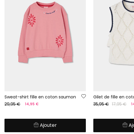
Sweat-shirt fille en coton saumon
Gilet de fille en co
29,95 €
35,95 €
17,95 €
14,95 €
1
Ajouter
Aj