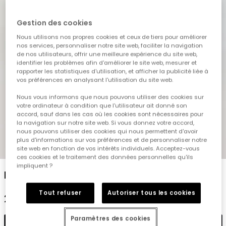
Gestion des cookies
Nous utilisons nos propres cookies et ceux de tiers pour améliorer
nos services, personnaliser notre site web, faciliter la navigation
de nos utilisateurs, offrir une meilleure expérience du site web,
identifier les problèmes afin d'améliorer le site web, mesurer et
rapporter les statistiques d'utilisation, et afficher la publicité liée à
vos préférences en analysant l'utilisation du site web.
Nous vous informons que nous pouvons utiliser des cookies sur
votre ordinateur à condition que l'utilisateur ait donné son
accord, sauf dans les cas où les cookies sont nécessaires pour
la navigation sur notre site web. Si vous donnez votre accord,
nous pouvons utiliser des cookies qui nous permettent d'avoir
plus d'informations sur vos préférences et de personnaliser notre
1
2
3
4
5
site web en fonction de vos intérêts individuels. Acceptez-vous
ces cookies et le traitement des données personnelles qu'ils
impliquent ?
Pantalon fille en denim stretch bleach
Tout refuser
Autoriser tous les cookies
29,95 €
Paramètres des cookies
Ajouter