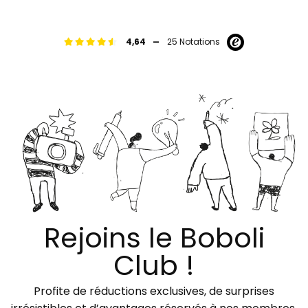
-
4,64
25 Notations
Rejoins le Boboli
Club !
Profite de réductions exclusives, de surprises