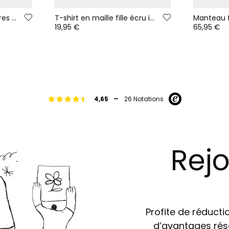
Pull fille écru avec rayures multicolores
T-shirt en maille fille écru imprimé amies
19,95 €
65,95 €
-
4,65
26 Notations
Rejo
Profite de réductio
d’avantages rés