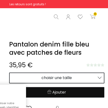
Les retours sont gratuits !
Total
0,00 €
0
Commencer la commande
Pantalon denim fille bleu
avec patches de fleurs
35,95 €
choisir une taille
Ajouter
liser notre
web, identifier