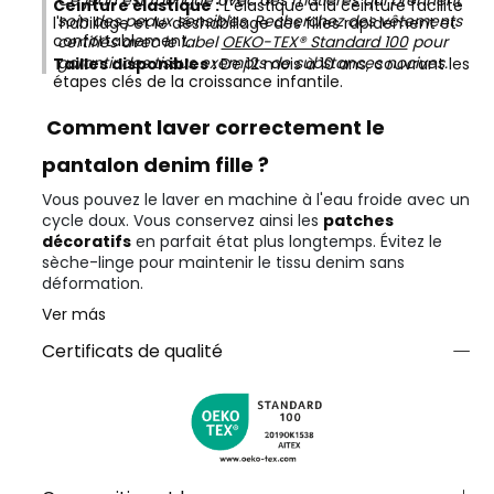
Ce jean est fabriqué avec des matières qui prennent
Ceinture élastique :
L'élastique à la ceinture facilite
soin des peaux sensibles. Recherchez des vêtements
l'habillage et le déshabillage des filles rapidement et
confortablement.
certifiés avec le label
OEKO-TEX® Standard 100
pour
garantir des tissus exempts de substances nocives.
Tailles disponibles :
De 12 mois à 10 ans, couvrant les
étapes clés de la croissance infantile.
Comment laver correctement le
pantalon denim fille ?
Vous pouvez le laver en machine à l'eau froide avec un
cycle doux. Vous conservez ainsi les
patches
décoratifs
en parfait état plus longtemps. Évitez le
sèche-linge pour maintenir le tissu denim sans
déformation.
Ver más
Certificats de qualité