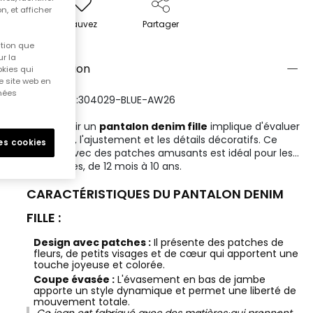
n, et afficher
Sauvez
Partager
ition que
r la
Description
okies qui
e site web en
nnées
RÉFÉRENCE:304029-BLUE-AW26
Bien choisir un
pantalon denim fille
implique d'évaluer
le confort, l'ajustement et les détails décoratifs. Ce
les cookies
modèle avec des patches amusants est idéal pour les
plus petites, de 12 mois à 10 ans.
CARACTÉRISTIQUES DU PANTALON DENIM
FILLE :
Design avec patches :
Il présente des patches de
fleurs, de petits visages et de cœur qui apportent une
touche joyeuse et colorée.
Coupe évasée :
L'évasement en bas de jambe
apporte un style dynamique et permet une liberté de
mouvement totale.