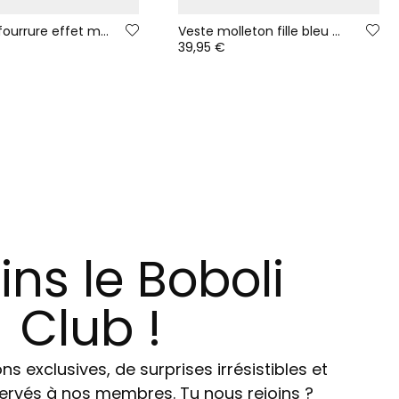
Manteau fourrure effet mouton fille écru imprimé multicolore
Veste molleton fille bleu marine imprimé fleurs
39,95 €
ins le Boboli
Club !
ns exclusives, de surprises irrésistibles et
ervés à nos membres. Tu nous rejoins ?