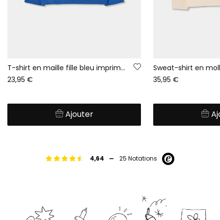
T-shirt en maille fille bleu imprimé arc-en-ciel
23,95 €
35,95 €
Ajouter
Aj
-
4,64
25 Notations