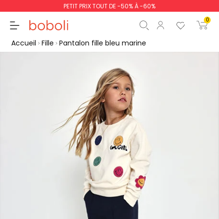
PETIT PRIX TOUT DE -50% À -60%
0
Accueil
Fille
Pantalon fille bleu marine
Sous-total
0,00 €
Total
0,00 €
poursuit
Commencer la comm