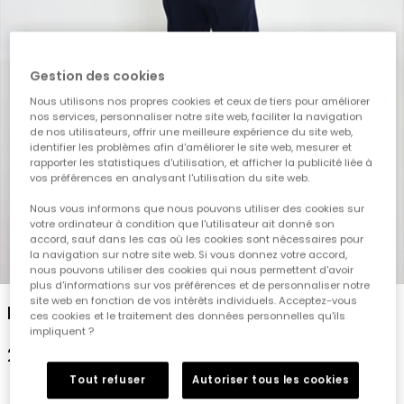
Gestion des cookies
Nous utilisons nos propres cookies et ceux de tiers pour améliorer
nos services, personnaliser notre site web, faciliter la navigation
de nos utilisateurs, offrir une meilleure expérience du site web,
identifier les problèmes afin d'améliorer le site web, mesurer et
rapporter les statistiques d'utilisation, et afficher la publicité liée à
vos préférences en analysant l'utilisation du site web.
Nous vous informons que nous pouvons utiliser des cookies sur
votre ordinateur à condition que l'utilisateur ait donné son
accord, sauf dans les cas où les cookies sont nécessaires pour
la navigation sur notre site web. Si vous donnez votre accord,
1
2
3
4
5
nous pouvons utiliser des cookies qui nous permettent d'avoir
plus d'informations sur vos préférences et de personnaliser notre
site web en fonction de vos intérêts individuels. Acceptez-vous
Pantalon fille bleu marine
ces cookies et le traitement des données personnelles qu'ils
impliquent ?
29,95 €
Tout refuser
Autoriser tous les cookies