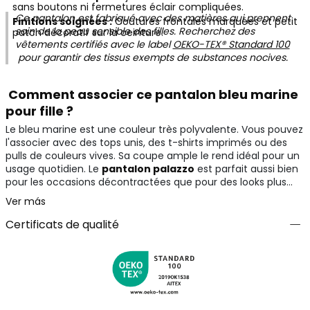
sans boutons ni fermetures éclair compliquées.
Ce pantalon est fabriqué avec des matières qui prennent
Finitions soignées :
Coutures frontales marquées et petit
soin de la peau sensible des filles. Recherchez des
patch décoratif sur la ceinture.
vêtements certifiés avec le label
OEKO-TEX® Standard 100
pour garantir des tissus exempts de substances nocives.
Comment associer ce pantalon bleu marine
pour fille ?
Le bleu marine est une couleur très polyvalente. Vous pouvez
l'associer avec des tops unis, des t-shirts imprimés ou des
pulls de couleurs vives. Sa coupe ample le rend idéal pour un
usage quotidien. Le
pantalon palazzo
est parfait aussi bien
pour les occasions décontractées que pour des looks plus
habillés.
Ver más
Certificats de qualité