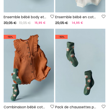
Ensemble bébé body et salopette en denim
Ensemble bébé en coton blanc
39,95 €
19,95 €
29,95 €
15,95 €
14,95 €
-50%
-50%
Combinaison bébé coton orange
Pack de chaussettes pour bébé en coton marron