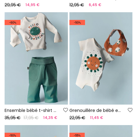
29,95 €
12,95 €
14,95 €
6,45 €
-60%
-50%
Ensemble bébé t-shirt et pantalon coton blanc
Grenouillère de bébé en coton blanc
35,95 €
17,95 €
22,95 €
14,35 €
11,45 €
-50%
-55%