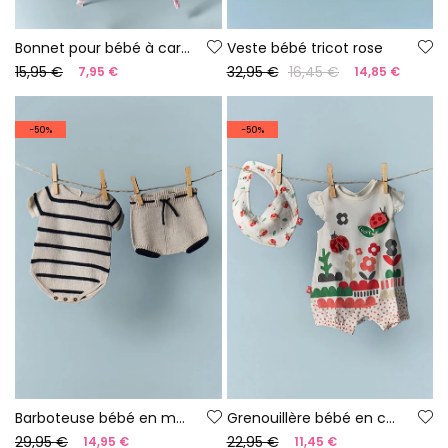
Bonnet pour bébé à carreaux
Veste bébé tricot rose
15,95 €
32,95 €
16,45 €
7,95 €
14,85 €
-50%
-50%
Barboteuse bébé en maille à rayures fil 100 % recyclé | Limited Edition
Grenouillère bébé en coton blanc
29,95 €
22,95 €
14,95 €
11,45 €