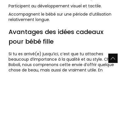
Participent au développement visuel et tactile.
Accompagnent le bébé sur une période d’utilisation
relativement longue.
Avantages des idées cadeaux
pour bébé fille
Si tu es arrivé(e) jusqu’ici, c’est que tu attaches
beaucoup d’importance à la qualité et au style. Chez
Boboli, nous comprenons cette envie d’offrir quelque
chose de beau, mais aussi de vraiment utile. En
choisissant nos idées cadeaux pour bébé fille, tu
investis dans le confort, la durabilité et un design
joyeux. Chaque pièce est pensée par des spécialistes
de la mode enfantine pour être sûre, pleine de vie et
prête à affronter le quotidien.
Design Boboli exclusif :
Des modèles colorés,
originaux et pleins d’énergie, introuvables ailleurs. Nos
collections reflètent la joie de l’enfance.
Qualité supérieure garantie :
Nous utilisons des