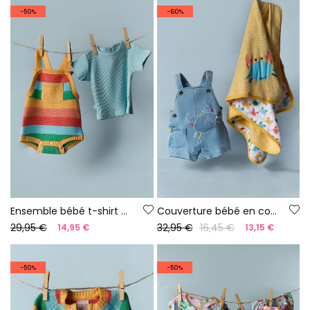
-50%
-60%
Ensemble bébé t-shirt et salopette rayures multicolore
Couverture bébé en coton imprimé
29,95 €
32,95 €
16,45 €
14,95 €
13,15 €
-50%
-50%