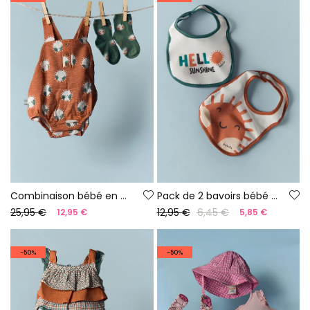
Combinaison bébé en coton imprimé
Pack de 2 bavoirs bébé coton blanc
25,95 €
12,95 €
6,45 €
12,95 €
5,85 €
-50%
-50%