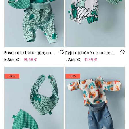
Ensemble bébé garçon maille verte
Pyjama bébé en coton couleur blanche
32,95 €
22,95 €
16,45 €
11,45 €
-60%
-50%