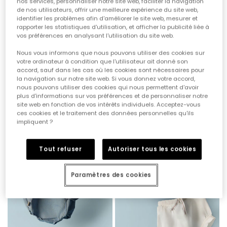
nos services, personnaliser notre site web, faciliter la navigation
de nos utilisateurs, offrir une meilleure expérience du site web,
identifier les problèmes afin d'améliorer le site web, mesurer et
rapporter les statistiques d'utilisation, et afficher la publicité liée à
vos préférences en analysant l'utilisation du site web.
Nous vous informons que nous pouvons utiliser des cookies sur
votre ordinateur à condition que l'utilisateur ait donné son
accord, sauf dans les cas où les cookies sont nécessaires pour
Grenouillère bébé coton jaune
Ensemble bébé t-shirt et pantalon coton
la navigation sur notre site web. Si vous donnez votre accord,
25,95 €
35,95 €
12,95 €
17,95 €
nous pouvons utiliser des cookies qui nous permettent d'avoir
plus d'informations sur vos préférences et de personnaliser notre
site web en fonction de vos intérêts individuels. Acceptez-vous
ces cookies et le traitement des données personnelles qu'ils
-60%
-50%
impliquent ?
Tout refuser
Autoriser tous les cookies
Paramètres des cookies