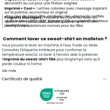
décoratifs au col pour une finition soignée.
Imprimé « Cool » :
Lettres colorées avec message inspirant
sur la poitrine, accrocheur et original.
Pour plus de tranquillité, privilégiez des vêtements certifiés
Poignets élastiques :
Finissent les manches avec un
avec le label
OEKO-TEX® Standard 100
, qui garantit des tissus
ajustement confortable, évitant qu'elles ne remontent
pendant le jeu.
exempts de substances nocives pour les filles.
Comment laver ce sweat-shirt en molleton ?
Vous pouvez le laver en machine à l'eau froide ou tiède.
Consultez l'étiquette intérieure pour confirmer la
température exacte. Le laver à l'envers aide à préserver
l'
imprimé du sweat-shirt fille
plus longtemps sans qu'il
perde couleur ni forme.
Ver más
Certificats de qualité