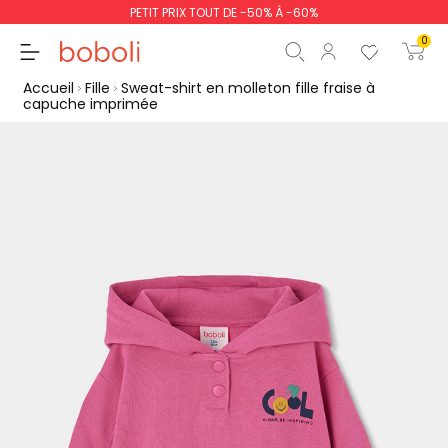
PETIT PRIX TOUT DE -50% À -60%
0
Accueil
Fille
Sweat-shirt en molleton fille fraise à
capuche imprimée
Sous-total
0,00 €
Total
0,00 €
poursuit
Commencer la comm