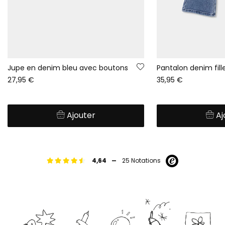
Jupe en denim bleu avec boutons
27,95 €
35,95 €
Ajouter
Aj
-
4,64
25 Notations