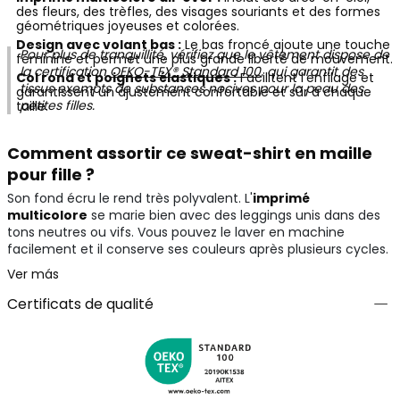
des fleurs, des trèfles, des visages souriants et des formes
géométriques joyeuses et colorées.
Design avec volant bas :
Le bas froncé ajoute une touche
Pour plus de tranquillité, vérifiez que le vêtement dispose de
féminine et permet une plus grande liberté de mouvement.
la certification
OEKO-TEX® Standard 100
, qui garantit des
Col rond et poignets élastiques :
Facilitent l'enfilage et
tissus exempts de substances nocives pour la peau des
garantissent un ajustement confortable et sûr à chaque
petites filles.
taille.
Comment assortir ce sweat-shirt en maille
pour fille ?
Son fond écru le rend très polyvalent. L'
imprimé
multicolore
se marie bien avec des leggings unis dans des
tons neutres ou vifs. Vous pouvez le laver en machine
facilement et il conserve ses couleurs après plusieurs cycles.
Ver más
Certificats de qualité