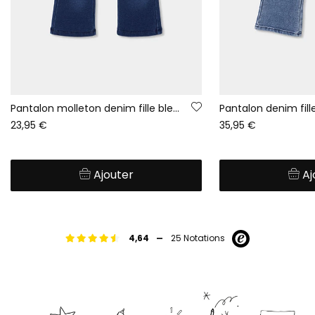
Pantalon molleton denim fille bleu évasé
23,95 €
35,95 €
Ajouter
Aj
-
4,64
25 Notations