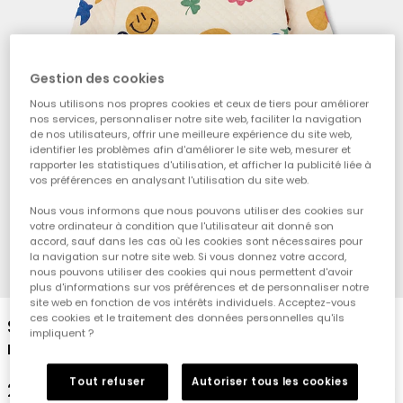
Gestion des cookies
Nous utilisons nos propres cookies et ceux de tiers pour améliorer
nos services, personnaliser notre site web, faciliter la navigation
de nos utilisateurs, offrir une meilleure expérience du site web,
identifier les problèmes afin d'améliorer le site web, mesurer et
rapporter les statistiques d'utilisation, et afficher la publicité liée à
vos préférences en analysant l'utilisation du site web.
Nous vous informons que nous pouvons utiliser des cookies sur
votre ordinateur à condition que l'utilisateur ait donné son
accord, sauf dans les cas où les cookies sont nécessaires pour
la navigation sur notre site web. Si vous donnez votre accord,
nous pouvons utiliser des cookies qui nous permettent d'avoir
1
2
3
4
plus d'informations sur vos préférences et de personnaliser notre
site web en fonction de vos intérêts individuels. Acceptez-vous
ces cookies et le traitement des données personnelles qu'ils
Sweat-shirt en maille fille écru imprimé
impliquent ?
multicolore
Tout refuser
Autoriser tous les cookies
29,95 €