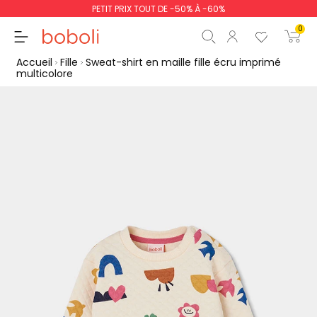
PETIT PRIX TOUT DE -50% À -60%
0
Accueil
Fille
Sweat-shirt en maille fille écru imprimé
multicolore
Sous-total
0,00 €
Total
0,00 €
poursuit
Commencer la comm