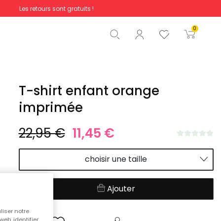
Les retours sont gratuits !
Total
0,00 €
0
Commencer la commande
T-shirt enfant orange
imprimée
22,95 €
11,45 €
choisir une taille
Ajouter
liser notre
web, identifier