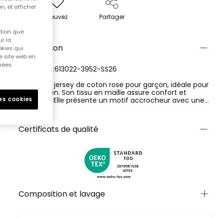
n, et afficher
Sauvez
Partager
ition que
r la
Description
okies qui
e site web en
nnées
RÉFÉRENCE:613022-3952-SS26
T-shirt en jersey de coton rose pour garçon, idéale pour
le quotidien. Son tissu en maille assure confort et
fraîcheur. Elle présente un motif accrocheur avec une
les cookies
illustration d'une camionnette et des textes colorés sur
Ver más
le devant, qui lui donne une touche amusante. Col rond
et manches courtes, parfaites pour les climats chauds.
Certificats de qualité
Disponible dans les tailles de 2 ans à 14 ans, c'est un
vêtement polyvalent qui se marie bien avec des shorts
ou des jeans, idéal pour un style décontracté et relaxé.
Composition et lavage