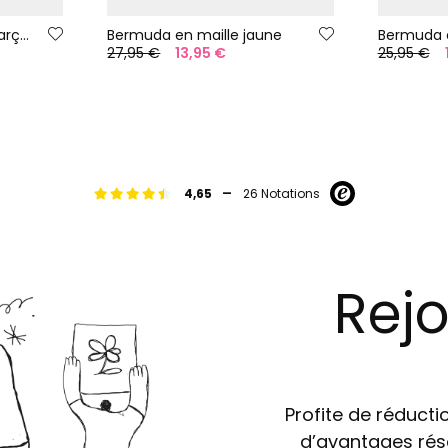
Veste en denim pour garçon
Bermuda en maille jaune
Bermuda 
27,95 €
13,95 €
25,95 €
-
4,65
26 Notations
Rejo
Profite de réductio
d’avantages rés