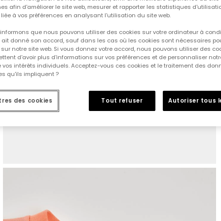
es afin d'améliorer le site web, mesurer et rapporter les statistiques d'utilisatio
é liée à vos préférences en analysant l'utilisation du site web.
informons que nous pouvons utiliser des cookies sur votre ordinateur à cond
ur ait donné son accord, sauf dans les cas où les cookies sont nécessaires pou
sur notre site web. Si vous donnez votre accord, nous pouvons utiliser des co
tent d'avoir plus d'informations sur vos préférences et de personnaliser notr
e vos intérêts individuels. Acceptez-vous ces cookies et le traitement des do
s qu'ils impliquent ?
res des cookies
Tout refuser
Autoriser tous 