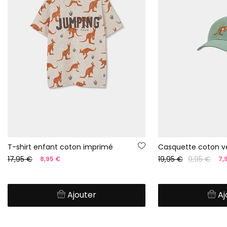
T-shirt enfant coton imprimé
Casquette coton v
17,95 €
19,95 €
9,95 €
8,95 €
7,
Ajouter
Aj