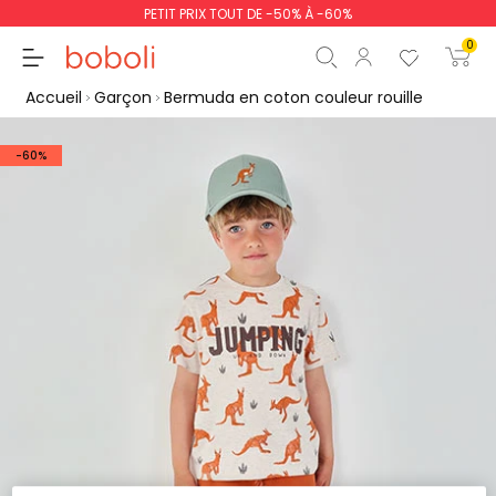
PETIT PRIX TOUT DE -50% À -60%
0
Accueil
Garçon
Bermuda en coton couleur rouille
-60%
Sous-total
0,00 €
Total
0,00 €
poursuit
Commencer la comm