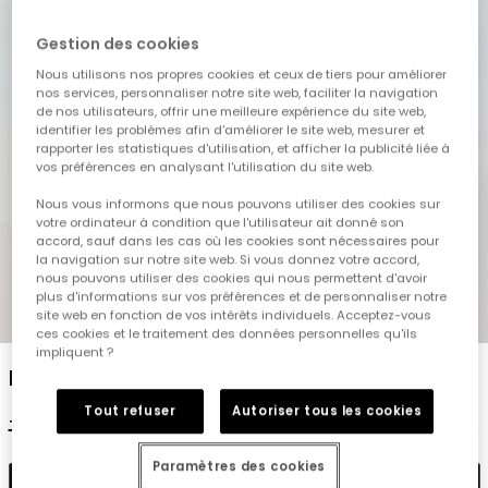
Gestion des cookies
Nous utilisons nos propres cookies et ceux de tiers pour améliorer
nos services, personnaliser notre site web, faciliter la navigation
de nos utilisateurs, offrir une meilleure expérience du site web,
identifier les problèmes afin d'améliorer le site web, mesurer et
rapporter les statistiques d'utilisation, et afficher la publicité liée à
vos préférences en analysant l'utilisation du site web.
Nous vous informons que nous pouvons utiliser des cookies sur
votre ordinateur à condition que l'utilisateur ait donné son
accord, sauf dans les cas où les cookies sont nécessaires pour
la navigation sur notre site web. Si vous donnez votre accord,
nous pouvons utiliser des cookies qui nous permettent d'avoir
plus d'informations sur vos préférences et de personnaliser notre
1
2
3
4
5
site web en fonction de vos intérêts individuels. Acceptez-vous
ces cookies et le traitement des données personnelles qu'ils
impliquent ?
Bermuda en coton couleur rouille
Tout refuser
Autoriser tous les cookies
19,95 €
9,95 €
7,95 €
Paramètres des cookies
Ajouter