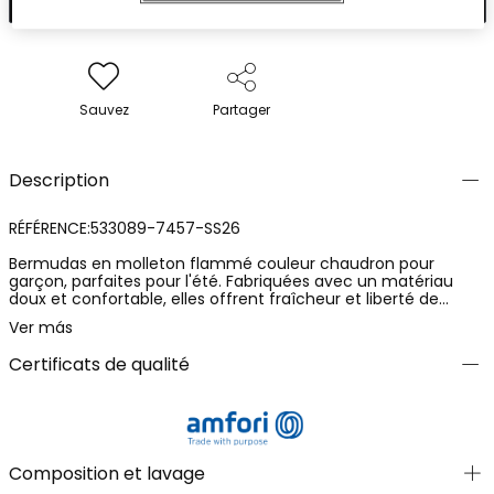
Sauvez
Partager
Description
RÉFÉRENCE:533089-7457-SS26
Bermudas en molleton flammé couleur chaudron pour
garçon, parfaites pour l'été. Fabriquées avec un matériau
doux et confortable, elles offrent fraîcheur et liberté de
mouvement. Le design inclut un cordon ajustable à la taille
Ver más
pour un ajustement parfait. Disponibles dans les tailles allant
de 12 mois à 10 ans, elles sont idéales pour un look
Certificats de qualité
décontracté et léger. Polyvalentes, elles permettent de les
associer avec des t-shirts de couleurs vives, apportant un
style décontracté pour toutes les occasions.
Composition et lavage