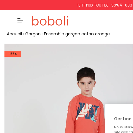
PETIT PRIX TOUT DE -50% À -60
Accueil
Garçon
Ensemble garçon coton orange
-55%
Gestion 
Nous utilis
site web, f