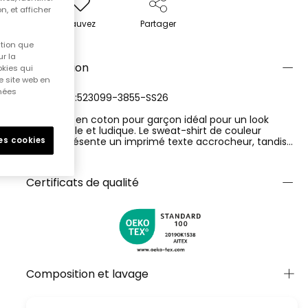
n, et afficher
Sauvez
Partager
ition que
r la
Description
okies qui
e site web en
nnées
RÉFÉRENCE:523099-3855-SS26
Ensemble en coton pour garçon idéal pour un look
confortable et ludique. Le sweat-shirt de couleur
orange présente un imprimé texte accrocheur, tandis
les cookies
que le pantalon long est d'un bleu foncé contrastant.
Ver más
Ensemble parfait pour le quotidien qui combine style et
fonctionnalité. Disponible en tailles allant de 12 mois à 10
Certificats de qualité
ans, s'adaptant à la croissance des petits. C'est une
option pratique et accueillante pour les jours plus frais
de printemps et d'été.
Composition et lavage