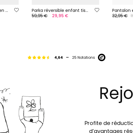
Gilet réversible enfant en tissu technique
Parka réversible enfant tissu technique color block
59,95 €
29,95 €
32,95 €
1
-
4,64
25 Notations
Rejo
Profite de réductio
d’avantages rés