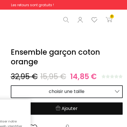
Les retours sont gratuits !
Total
0,00 €
0
Commencer la commande
Ensemble garçon coton
orange
32,95 €
15,95 €
14,85 €
choisir une taille
Ajouter
liser notre
web, identifier