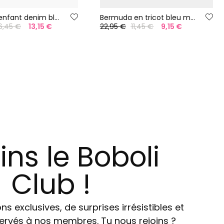
Pantalon enfant denim bleu
Bermuda en tricot bleu marine
6,45 €
13,15 €
22,95 €
11,45 €
9,15 €
ins le Boboli
Club !
ns exclusives, de surprises irrésistibles et
ervés à nos membres. Tu nous rejoins ?