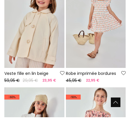
Veste fille en lin beige
Robe imprimée bordures
59,95 €
29,95 €
45,95 €
23,95 €
22,95 €
-60%
-50%