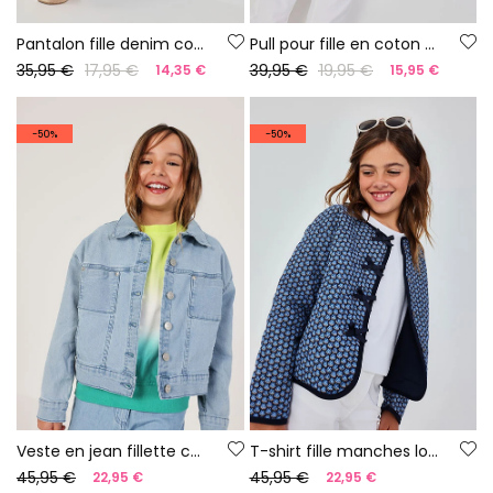
Pantalon fille denim couleur délavée
Pull pour fille en coton blanc et bleu
35,95 €
17,95 €
39,95 €
19,95 €
14,35 €
15,95 €
-50%
-50%
Veste en jean fillette coton délavé
T-shirt fille manches longues en coton blanc
45,95 €
45,95 €
22,95 €
22,95 €