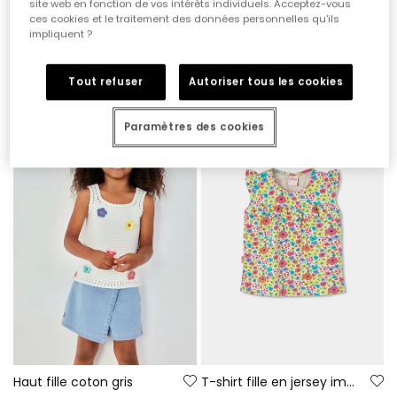
site web en fonction de vos intérêts individuels. Acceptez-vous
ces cookies et le traitement des données personnelles qu'ils
impliquent ?
Veste unisexe à capuche bru
Gilet fille coton blanc
35,95 €
29,95 €
14,95 €
22,95 €
11,95 €
Tout refuser
Autoriser tous les cookies
Paramètres des cookies
-60%
-50%
Haut fille coton gris
T-shirt fille en jersey imprimé