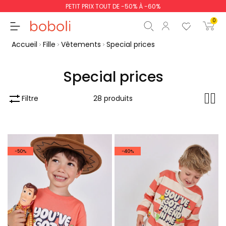
PETIT PRIX TOUT DE -50% À -60%
0
Accueil
Fille
Vêtements
Special prices
Special prices
Sous-total
0,00 €
Filtre
28 produits
Total
0,00 €
poursuit
Commencer la comm
-50%
-40%