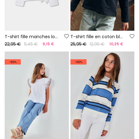
T-shirt fille manches longues maille blanche
T-shirt fille en coton bleu marine
22,95 €
11,45 €
25,95 €
12,95 €
9,15 €
10,35 €
-60%
-60%