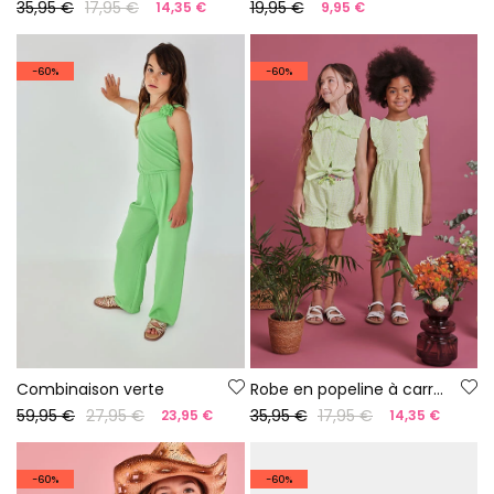
35,95 €
17,95 €
19,95 €
14,35 €
9,95 €
-60%
-60%
Combinaison verte
Robe en popeline à carreaux
59,95 €
27,95 €
35,95 €
17,95 €
23,95 €
14,35 €
-60%
-60%