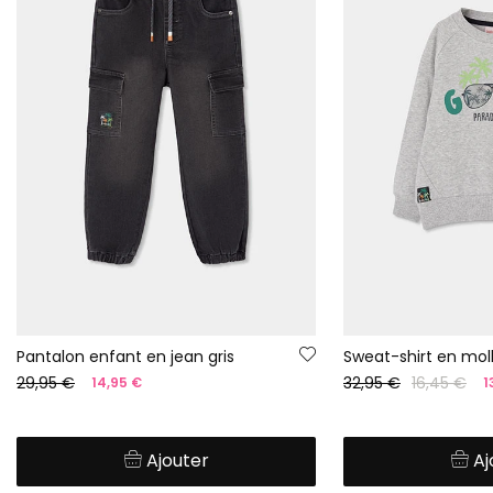
Pantalon enfant en jean gris
29,95 €
32,95 €
16,45 €
14,95 €
1
Ajouter
Aj