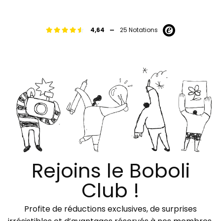
-
4,64
25 Notations
Rejoins le Boboli
Club !
Profite de réductions exclusives, de surprises