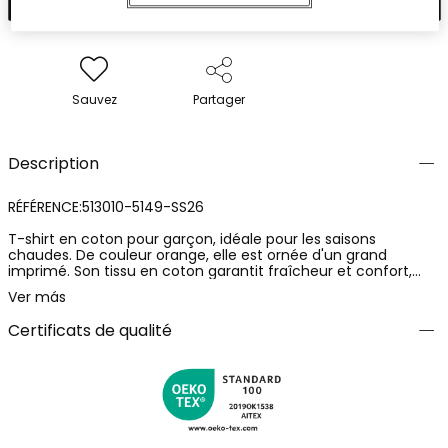
Sauvez
Partager
Description
RÉFÉRENCE:513010-5149-SS26
T-shirt en coton pour garçon, idéale pour les saisons
chaudes. De couleur orange, elle est ornée d'un grand
imprimé. Son tissu en coton garantit fraîcheur et confort,
parfait pour un usage quotidien. Disponible en tailles de 12
Ver más
mois à 10 ans, elle offre une flexibilité pour s'adapter à la
croissance de votre petit. Avec des manches longues, la
Certificats de qualité
coupe classique et le col rond la rendent facile à assortir
avec différents styles de vêtements, ajoutant une touche
amusante à sa tenue quotidienne.