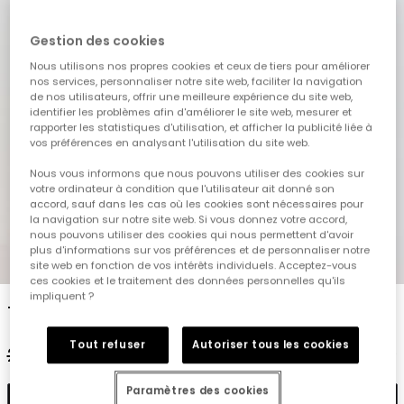
Gestion des cookies
Nous utilisons nos propres cookies et ceux de tiers pour améliorer
nos services, personnaliser notre site web, faciliter la navigation
de nos utilisateurs, offrir une meilleure expérience du site web,
identifier les problèmes afin d'améliorer le site web, mesurer et
rapporter les statistiques d'utilisation, et afficher la publicité liée à
vos préférences en analysant l'utilisation du site web.
Nous vous informons que nous pouvons utiliser des cookies sur
votre ordinateur à condition que l'utilisateur ait donné son
accord, sauf dans les cas où les cookies sont nécessaires pour
la navigation sur notre site web. Si vous donnez votre accord,
nous pouvons utiliser des cookies qui nous permettent d'avoir
plus d'informations sur vos préférences et de personnaliser notre
1
2
3
4
5
site web en fonction de vos intérêts individuels. Acceptez-vous
ces cookies et le traitement des données personnelles qu'ils
impliquent ?
T-shirt pour enfant orange imprimée
Tout refuser
Autoriser tous les cookies
22,95 €
11,45 €
9,15 €
Paramètres des cookies
Ajouter