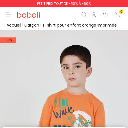
PETIT PRIX TOUT DE -50% À -60%
0
Accueil
Garçon
T-shirt pour enfant orange imprimée
-60%
Sous-total
0,00 €
Total
0,00 €
poursuit
Commencer la comm