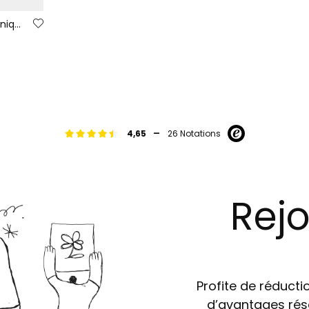
Parka enfant tissu technique bleu
-
4,65
26 Notations
Rejo
Profite de réductio
d’avantages rés