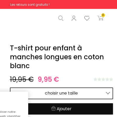
Les retours sont gratuits !
Total
0,00 €
0
Commencer la commande
T-shirt pour enfant à
manches longues en coton
blanc
19,95 €
9,95 €
choisir une taille
Ajouter
liser notre
web, identifier