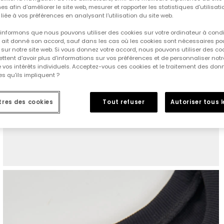
es afin d'améliorer le site web, mesurer et rapporter les statistiques d'utilisatio
é liée à vos préférences en analysant l'utilisation du site web.
informons que nous pouvons utiliser des cookies sur votre ordinateur à cond
ur ait donné son accord, sauf dans les cas où les cookies sont nécessaires pou
sur notre site web. Si vous donnez votre accord, nous pouvons utiliser des co
tent d'avoir plus d'informations sur vos préférences et de personnaliser notr
e vos intérêts individuels. Acceptez-vous ces cookies et le traitement des do
s qu'ils impliquent ?
res des cookies
Tout refuser
Autoriser tous 