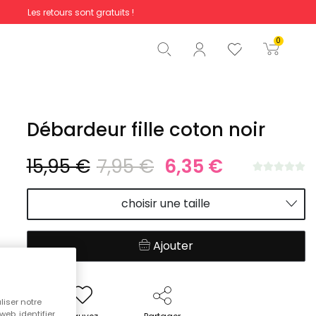
Les retours sont gratuits !
Total
0,00 €
0
Commencer la commande
Débardeur fille coton noir
15,95 €
7,95 €
6,35 €
choisir une taille
Ajouter
liser notre
web, identifier