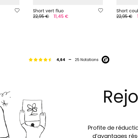
Short vert fluo
Short cou
22,95 €
11,45 €
22,95 €
-
4,64
25 Notations
Rejo
Profite de réductio
d’avantages rés