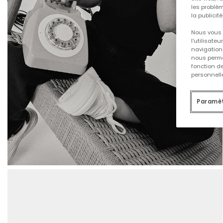
les problèm
la publicit
Nous vous 
l'utilisate
navigation 
nous permet
fonction d
personnelle
Paramèt