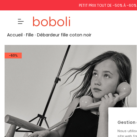
PETIT PRIX TOUT DE -50% À -60
Accueil
Fille
Débardeur fille coton noir
-60%
Gestion 
Nous utilis
site web, f