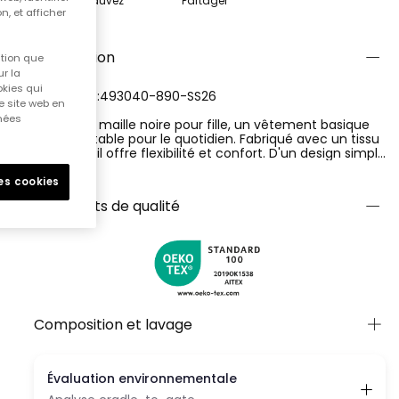
Sauvez
Partager
n, et afficher
Description
ition que
r la
okies qui
RÉFÉRENCE:493040-890-SS26
e site web en
nnées
T-shirt en maille noire pour fille, un vêtement basique
et confortable pour le quotidien. Fabriqué avec un tissu
élastique, il offre flexibilité et confort. D'un design simple
et sans motifs, il présente un col rond et un style
Ver más
minimaliste. Disponible en tailles allant de 12 mois à 14
les cookies
ans. Sa couleur noire la rend polyvalente pour s'associer
Certificats de qualité
à divers styles. Idéale à porter seule en été ou sous des
vestes par temps plus froid, c'est une pièce essentielle
dans la garde-robe enfantine.
Composition et lavage