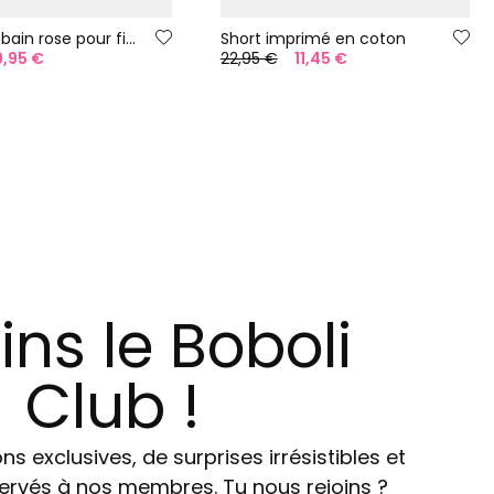
Maillot de bain rose pour fille avec des flamants roses UPF50+
Short imprimé en coton
9,95 €
22,95 €
11,45 €
ins le Boboli
Club !
ns exclusives, de surprises irrésistibles et
ervés à nos membres. Tu nous rejoins ?