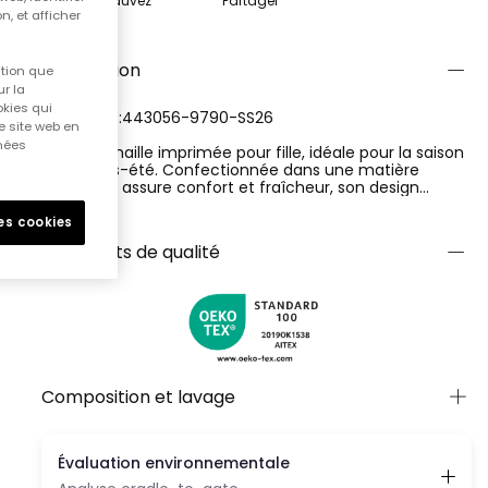
Sauvez
Partager
n, et afficher
Description
ition que
r la
okies qui
RÉFÉRENCE:443056-9790-SS26
e site web en
nnées
Robe en maille imprimée pour fille, idéale pour la saison
printemps-été. Confectionnée dans une matière
douce qui assure confort et fraîcheur, son design
présente une base rose avec un imprimé d'animaux qui
Ver más
apporte une touche amusante. Comme détail, elle
les cookies
possède des volants sur les bretelles et un autre volant
Certificats de qualité
au bas de la robe. Disponible en tailles de 2 ans à 14 ans.
Composition et lavage