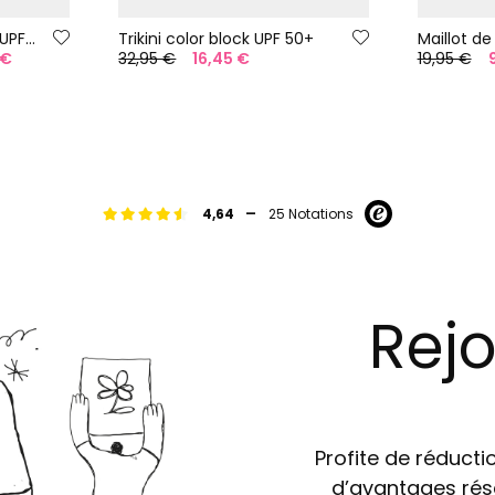
Bikini fille imprimé rose UPF50+
Trikini color block UPF 50+
 €
32,95 €
16,45 €
19,95 €
-
4,64
25 Notations
Rejo
Profite de réductio
d’avantages rés