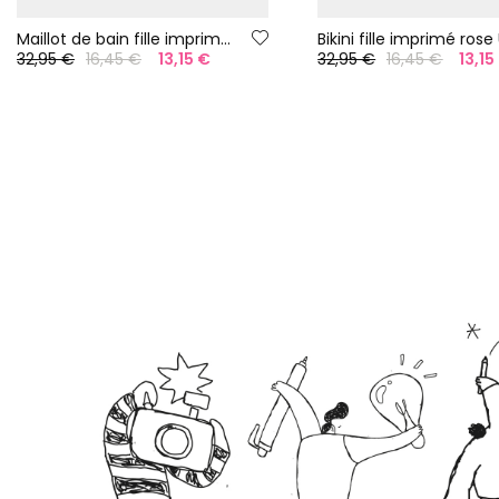
Maillot de bain fille imprimé rose UPF50+
32,95 €
16,45 €
13,15 €
32,95 €
16,45 €
13,15