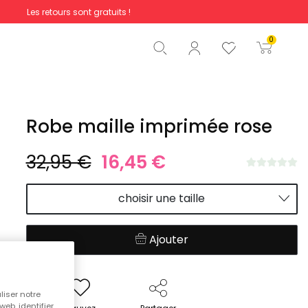
Les retours sont gratuits !
Total
0,00 €
0
Commencer la commande
Robe maille imprimée rose
32,95 €
16,45 €
choisir une taille
Ajouter
liser notre
web, identifier