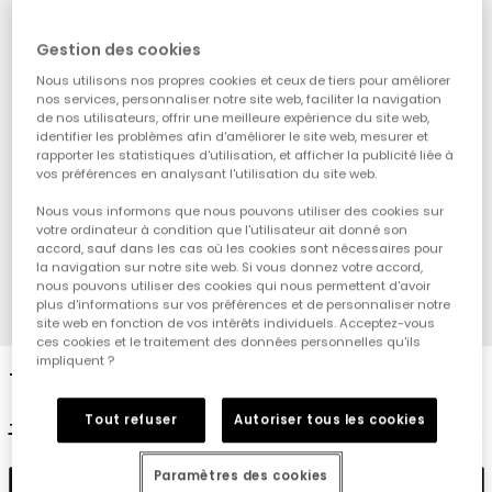
Gestion des cookies
Nous utilisons nos propres cookies et ceux de tiers pour améliorer
nos services, personnaliser notre site web, faciliter la navigation
de nos utilisateurs, offrir une meilleure expérience du site web,
identifier les problèmes afin d'améliorer le site web, mesurer et
rapporter les statistiques d'utilisation, et afficher la publicité liée à
vos préférences en analysant l'utilisation du site web.
Nous vous informons que nous pouvons utiliser des cookies sur
votre ordinateur à condition que l'utilisateur ait donné son
accord, sauf dans les cas où les cookies sont nécessaires pour
la navigation sur notre site web. Si vous donnez votre accord,
nous pouvons utiliser des cookies qui nous permettent d'avoir
plus d'informations sur vos préférences et de personnaliser notre
1
2
3
4
site web en fonction de vos intérêts individuels. Acceptez-vous
ces cookies et le traitement des données personnelles qu'ils
impliquent ?
T-shirt fille coton blanc
Tout refuser
Autoriser tous les cookies
19,95 €
9,95 €
7,95 €
Paramètres des cookies
Ajouter