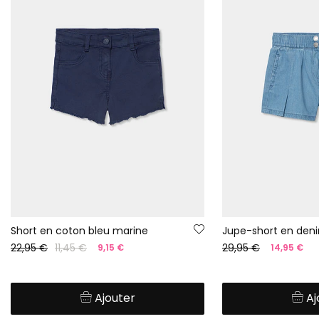
Short en coton bleu marine
Jupe-short en den
22,95 €
11,45 €
29,95 €
9,15 €
14,95 €
Ajouter
Aj