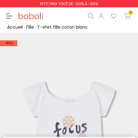
PETIT PRIX TOUT DE -50% À -60%
0
Accueil
Fille
T-shirt fille coton blanc
-60%
Sous-total
0,00 €
Total
0,00 €
poursuit
Commencer la comm