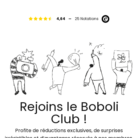
-
4,64
25 Notations
Rejoins le Boboli
Club !
Profite de réductions exclusives, de surprises