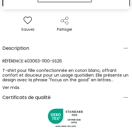
Sauvez
Partager
Description
RÉFÉRENCE:403063-1100-SS26
T-shirt pour fille confectionnée en coton blanc, offrant
confort et douceur pour un usage quotidien. Elle présente un
design avec la phrase "focus on the good" en lettres
imprimées, accompagnée de dessins de fleurs. Idéale pour la
Ver más
saison estivale avec son col rond et ses manches courtes.
Disponible en tailles allant de 12 mois à 14 ans, ce vêtement
Certificats de qualité
polyvalent peut facilement être assorti avec des pantalons
ou des jupes de couleurs vives pour apporter une touche
joyeuse à l'ensemble.