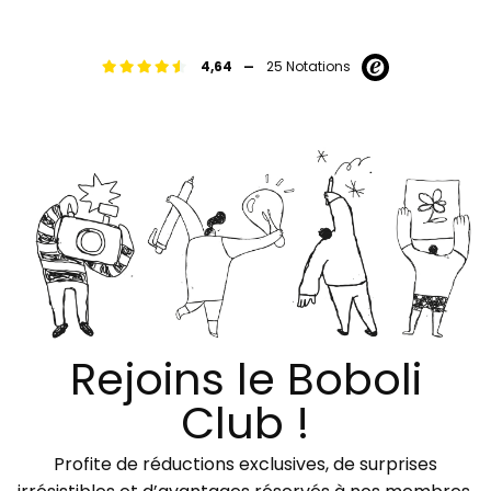
-
4,64
25 Notations
Rejoins le Boboli
Club !
Profite de réductions exclusives, de surprises