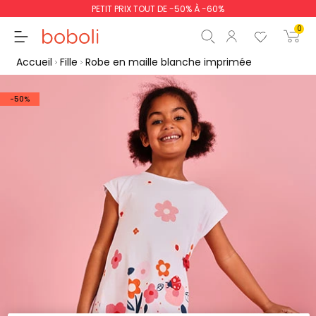
PETIT PRIX TOUT DE -50% À -60%
0
Accueil
Fille
Robe en maille blanche imprimée
-50%
Sous-total
0,00 €
Total
0,00 €
poursuit
Commencer la comm