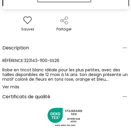
Sauvez
Partager
Description
RÉFÉRENCE:323143-1100-SS26
Robe en tricot blanc idéale pour les plus petites, avec des
tailles disponibles de 12 mois à 14 ans. Son design présente un
motif coloré de fleurs en tons rose, orange et bleu,
accompagné de jolies coccinelles. Le matériau en tricot est
Ver más
doux et confortable, parfait pour un usage quotidien. Le
détail d'un noeud à la taille ajoute une touche de charme.
Certificats de qualité
Avec un col rond et des manches courtes, c'est une option
polyvalente et joyeuse pour toute occasion.