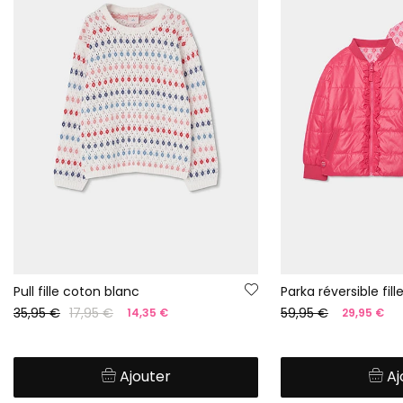
Pull fille coton blanc
Parka réversible fill
35,95 €
17,95 €
59,95 €
14,35 €
29,95 €
Ajouter
Aj