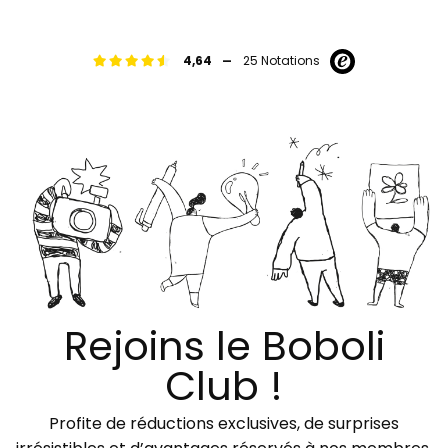
-
4,64
25 Notations
Rejoins le Boboli
Club !
Profite de réductions exclusives, de surprises