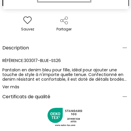
Sauvez
Partager
Description
RÉFÉRENCE:303017-BLUE-SS26
Pantalon en denim bleu pour fille, idéal pour ajouter une
touche de style à n'importe quelle tenue. Confectionné en
denim résistant et confortable, il est doté de détails brodés
sur le devant qui apportent une touche décorative.
Ver más
Disponible en tailles de 12 mois à 10 ans. Son design à jambe
droite et sa fermeture à bouton le rendent facile à assortir
Certificats de qualité
avec des t-shirts et des pulls pour un look décontracté.
Parfait pour un usage quotidien, ce pantalon est un
vêtement polyvalent qui s'adapte à différentes occasions.