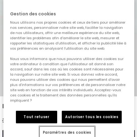
Gestion des cookies
Nous utilisons nos propres cookies et ceux de tiers pour améliorer
nos services, personnaliser notre site web, faciliter la navigation
de nos utilisateurs, offrir une meilleure expérience du site web,
identifier les problèmes afin d'améliorer le site web, mesurer et
rapporter les statistiques d'utilisation, et afficher la publicité liée à
vos préférences en analysant l'utilisation du site web.
Nous vous informons que nous pouvons utiliser des cookies sur
votre ordinateur à condition que l'utilisateur ait donné son
accord, sauf dans les cas où les cookies sont nécessaires pour
la navigation sur notre site web. Si vous donnez votre accord,
nous pouvons utiliser des cookies qui nous permettent d'avoir
plus d'informations sur vos préférences et de personnaliser notre
1
2
3
4
5
site web en fonction de vos intérêts individuels. Acceptez-vous
ces cookies et le traitement des données personnelles qu'ils
impliquent ?
Pantalon fille en denim bleu
Tout refuser
Autoriser tous les cookies
29,95 €
14,95 €
Paramètres des cookies
Ajouter