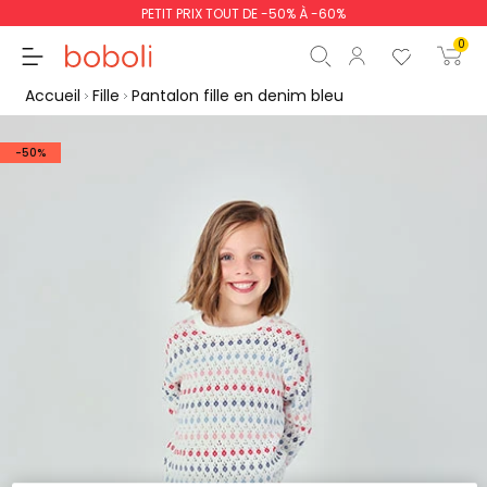
PETIT PRIX TOUT DE -50% À -60%
0
Accueil
Fille
Pantalon fille en denim bleu
-50%
Sous-total
0,00 €
Total
0,00 €
poursuit
Commencer la comm