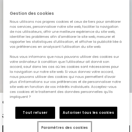
Gestion des cookies
Nous utilisons nos propres cookies et ceux de tiers pour améliorer
nos services, personnaliser notre site web, faciliter la navigation
de nos utilisateurs, offrir une meilleure expérience du site web,
identifier les problèmes afin d'améliorer le site web, mesurer et
rapporter les statistiques d'utilisation, et afficher la publicité liée à
vos préférences en analysant l'utilisation du site web.
Nous vous informons que nous pouvons utiliser des cookies sur
votre ordinateur à condition que l'utilisateur ait donné son
accord, sauf dans les cas où les cookies sont nécessaires pour
la navigation sur notre site web. Si vous donnez votre accord,
nous pouvons utiliser des cookies qui nous permettent d'avoir
plus d'informations sur vos préférences et de personnaliser notre
1
2
3
4
5
6
site web en fonction de vos intérêts individuels. Acceptez-vous
ces cookies et le traitement des données personnelles qu'ils
impliquent ?
Chemise enfant en lin rayée
Tout refuser
Autoriser tous les cookies
35,95 €
17,95 €
14,35 €
Paramètres des cookies
Ajouter