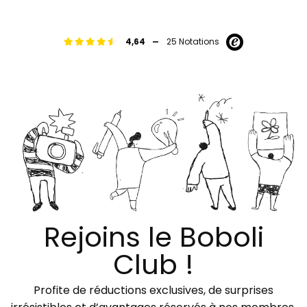
-
4,64
25 Notations
Rejoins le Boboli
Club !
Profite de réductions exclusives, de surprises