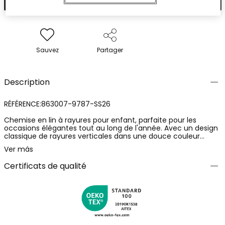
Sauvez
Partager
Description
RÉFÉRENCE:863007-9787-SS26
Chemise en lin à rayures pour enfant, parfaite pour les
occasions élégantes tout au long de l'année. Avec un design
classique de rayures verticales dans une douce couleur
beige, elle offre une apparence fraîche et sophistiquée. Elle
Ver más
présente un col mao et une fermeture boutonnée à l'avant,
idéale pour être associée à des pantalons décontractés ou
Certificats de qualité
formels. Disponible en tailles de 12 mois à 14 ans, ce
vêtement est polyvalent et confortable. Son tissu en lin
assure respirabilité et confort, en faisant un choix idéal pour
tout événement spécial.