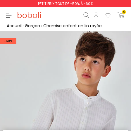
PETIT PRIX TOUT DE -50% À -60%
0
Accueil
Garçon
Chemise enfant en lin rayée
-60%
Sous-total
0,00 €
Total
0,00 €
poursuit
Commencer la comm