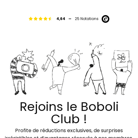
-
4,64
25 Notations
Rejoins le Boboli
Club !
Profite de réductions exclusives, de surprises