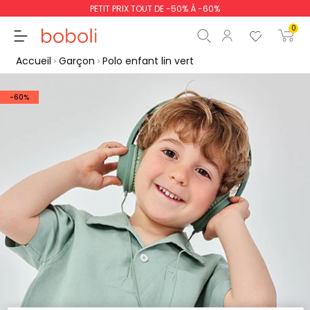
PETIT PRIX TOUT DE -50% À -60%
0
Accueil
Garçon
Polo enfant lin vert
-60%
Sous-total
0,00 €
Total
0,00 €
poursuit
Commencer la comm