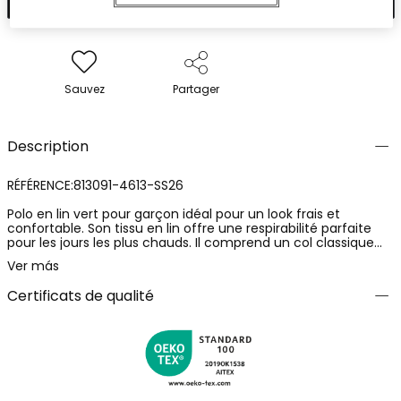
Sauvez
Partager
Description
RÉFÉRENCE:813091-4613-SS26
Polo en lin vert pour garçon idéal pour un look frais et
confortable. Son tissu en lin offre une respirabilité parfaite
pour les jours les plus chauds. Il comprend un col classique
avec fermeture à boutons et une poche pratique sur la
Ver más
poitrine. Disponible en tailles de 12 mois à 10 ans, il convient
aux enfants de divers âges. La couleur vert pastel est
Certificats de qualité
polyvalente et facile à assortir avec différents styles de
vêtements. Parfait pour des occasions décontractées ou
plus élégantes, ce polo est un choix élégant et fonctionnel
pour votre petit.