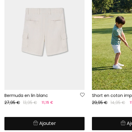
Bermuda en lin blanc
Short en coton im
27,95 €
13,95 €
29,95 €
14,95 €
11,15 €
1
Ajouter
Aj