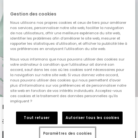
Gestion des cookies
Nous utilisons nos propres cookies et ceux de tiers pour améliorer
nos services, personnaliser notre site web, faciliter la navigation
de nos utilisateurs, offrir une meilleure expérience du site web,
identifier les problèmes afin d'améliorer le site web, mesurer et
rapporter les statistiques d'utilisation, et afficher la publicité liée à
vos préférences en analysant l'utilisation du site web.
Nous vous informons que nous pouvons utiliser des cookies sur
votre ordinateur à condition que l'utilisateur ait donné son
accord, sauf dans les cas où les cookies sont nécessaires pour
la navigation sur notre site web. Si vous donnez votre accord,
nous pouvons utiliser des cookies qui nous permettent d'avoir
plus d'informations sur vos préférences et de personnaliser notre
1
2
3
4
5
site web en fonction de vos intérêts individuels. Acceptez-vous
ces cookies et le traitement des données personnelles qu'ils
impliquent ?
Polo enfant lin vert
Tout refuser
Autoriser tous les cookies
27,95 €
13,95 €
11,15 €
Paramètres des cookies
Ajouter