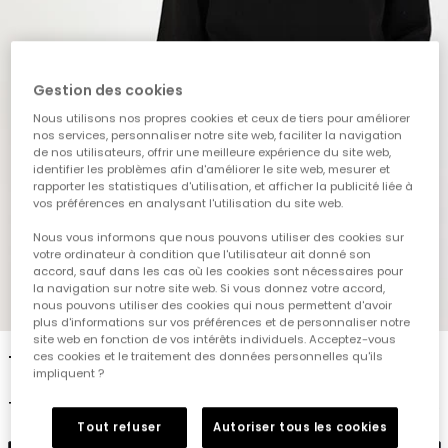
Gestion des cookies
Nous utilisons nos propres cookies et ceux de tiers pour améliorer
nos services, personnaliser notre site web, faciliter la navigation
de nos utilisateurs, offrir une meilleure expérience du site web,
identifier les problèmes afin d'améliorer le site web, mesurer et
rapporter les statistiques d'utilisation, et afficher la publicité liée à
vos préférences en analysant l'utilisation du site web.
Nous vous informons que nous pouvons utiliser des cookies sur
votre ordinateur à condition que l'utilisateur ait donné son
accord, sauf dans les cas où les cookies sont nécessaires pour
la navigation sur notre site web. Si vous donnez votre accord,
1
2
3
4
5
6
nous pouvons utiliser des cookies qui nous permettent d'avoir
plus d'informations sur vos préférences et de personnaliser notre
site web en fonction de vos intérêts individuels. Acceptez-vous
ces cookies et le traitement des données personnelles qu'ils
T-shirt en maille garçon noir imprimé MOVE
impliquent ?
19,95 €
Tout refuser
Autoriser tous les cookies