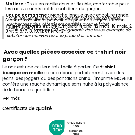
Matière :
Tissu en maille doux et flexible, confortable pour
les mouvements actifs quotidiens du garçon.
Coupe et manche :
Manche longue avec encolure ronde.
Vous pouvez le laver facilement et conserver sa forme.
Silhouette droite et polyvalente pour un usage quotidien.
Recherchez des vêtements certifiés avec le label
Tailles disponibles :
De 12 mois à 14 ans : 12 mois, 18 mois, 2,
OEKO-TEX® Standard 100
, qui garantit des tissus exempts de
3, 4, 5, 6, 7, 8, 10, 12 et 14 ans.
substances nocives pour la peau des enfants.
Avec quelles pièces associer ce t-shirt noir
garçon ?
Le noir est une couleur très facile à porter. Ce
t-shirt
basique en maille
se coordonne parfaitement avec des
jeans, des joggers ou des pantalons chino. L'imprimé MOVE lui
confère une touche dynamique sans nuire à la polyvalence
de la tenue au quotidien.
Ver más
Certificats de qualité