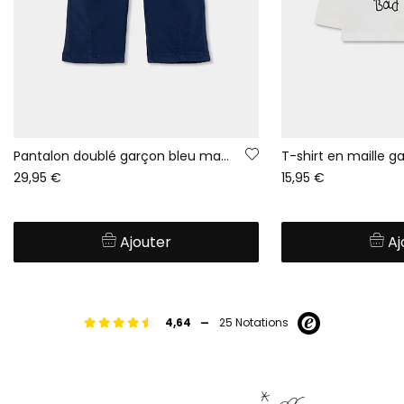
Pantalon doublé garçon bleu marine avec cordon
29,95 €
15,95 €
Ajouter
Aj
-
4,64
25 Notations