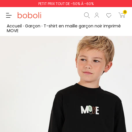
PETIT PRIX TOUT DE -50% À -60%
0
Accueil
Garçon
T-shirt en maille garçon noir imprimé
MOVE
Sous-total
0,00 €
Total
0,00 €
poursuit
Commencer la comm