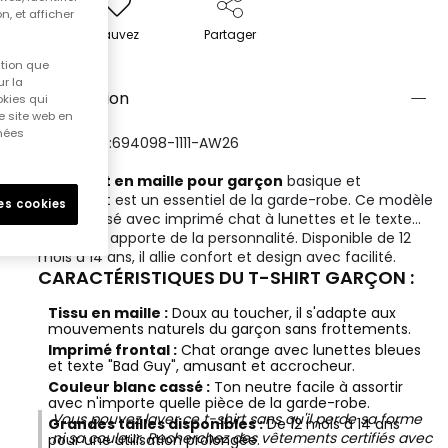
n, et afficher
Sauvez
Partager
ition que
r la
Description
okies qui
e site web en
nnées
RÉFÉRENCE:694098-1111-AW26
Un
t-shirt en maille pour garçon
basique et
polyvalent est un essentiel de la garde-robe. Ce modèle
les cookies
blanc cassé avec imprimé chat à lunettes et le texte
"Bad Guy" apporte de la personnalité. Disponible de 12
mois à 14 ans, il allie confort et design avec facilité.
CARACTÉRISTIQUES DU T-SHIRT GARÇON :
Tissu en maille :
Doux au toucher, il s'adapte aux
mouvements naturels du garçon sans frottements.
Imprimé frontal :
Chat orange avec lunettes bleues
et texte "Bad Guy", amusant et accrocheur.
Couleur blanc cassé :
Ton neutre facile à assortir
avec n'importe quelle pièce de la garde-robe.
Vous pouvez laver ce t-shirt sans qu'il perde sa forme
Grandes tailles disponibles :
De 12 mois à 14 ans
ni sa couleur. Recherchez des vêtements certifiés avec
pour une utilisation prolongée.