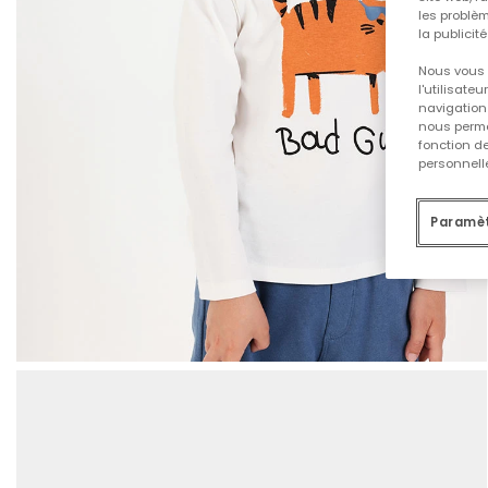
les problèm
la publicit
Nous vous 
l'utilisate
navigation 
nous permet
fonction d
personnelle
Paramèt