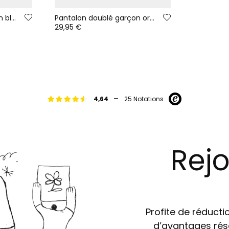
T-shirt en maille garçon blanc cassé imprimé chat
Pantalon doublé garçon orange
29,95 €
-
4,64
25 Notations
Rejo
Profite de réductio
d’avantages rés