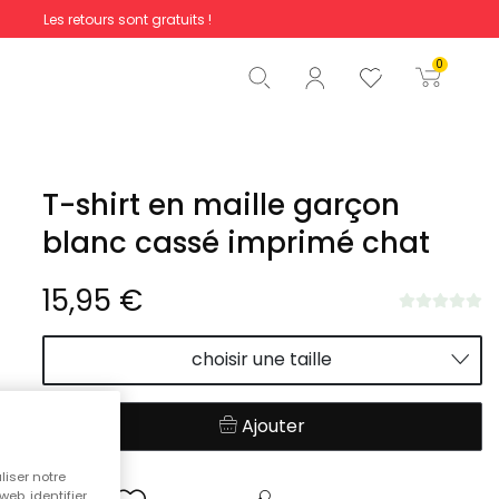
Les retours sont gratuits !
Total
0,00 €
0
Commencer la commande
T-shirt en maille garçon
blanc cassé imprimé chat
15,95 €
choisir une taille
Ajouter
liser notre
web, identifier