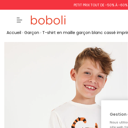
PETIT PRIX TOUT DE -50% À -60
Accueil
Garçon
T-shirt en maille garçon blanc cassé impr
Gestion 
Nous utilis
site web, f