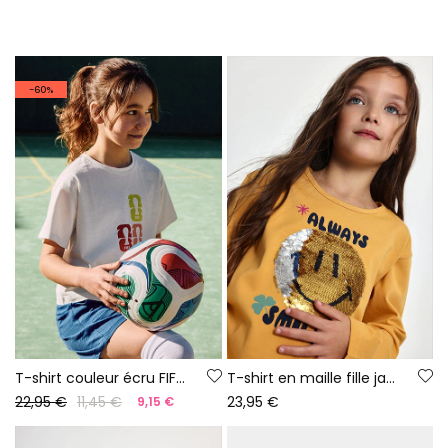
-60%
T-shirt couleur écru FIFA WORLD CUP 2026© X Boboli
T-shirt en maille fille jaune avec sequins smiley
22,95 €
11,45 €
23,95 €
9,15 €