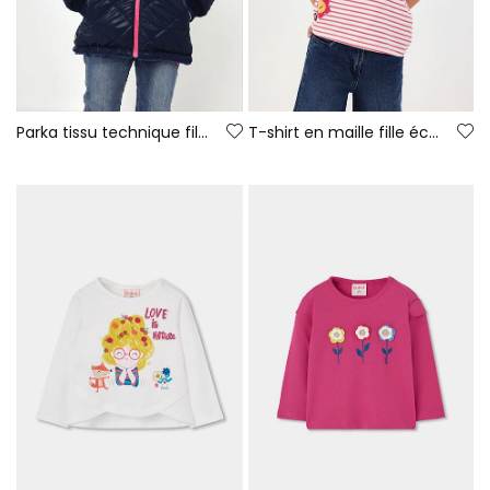
Parka tissu technique fille bleu marine matelassée
T-shirt en maille fille écru rayé avec patches