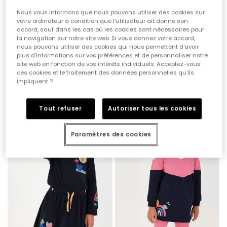
Nous vous informons que nous pouvons utiliser des cookies sur
votre ordinateur à condition que l'utilisateur ait donné son
accord, sauf dans les cas où les cookies sont nécessaires pour
la navigation sur notre site web. Si vous donnez votre accord,
nous pouvons utiliser des cookies qui nous permettent d'avoir
plus d'informations sur vos préférences et de personnaliser notre
site web en fonction de vos intérêts individuels. Acceptez-vous
T-shirt en maille fille bleu marine imprimé lettres
Sweat-shirt en maille fille écru imprimé multicolore
ces cookies et le traitement des données personnelles qu'ils
impliquent ?
19,95 €
29,95 €
Tout refuser
Autoriser tous les cookies
Paramètres des cookies