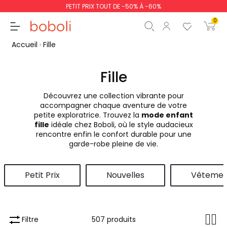
PETIT PRIX TOUT DE -50% À -60%
0
Accueil
Fille
Fille
Découvrez une collection vibrante pour
Sous-total
0,00 €
accompagner chaque aventure de votre
petite exploratrice. Trouvez la
mode enfant
Total
0,00 €
fille
idéale chez Boboli, où le style audacieux
rencontre enfin le confort durable pour une
poursuit
Commencer la comm
garde-robe pleine de vie.
Petit Prix
Nouvelles
Vêtemen
Filtre
507 produits