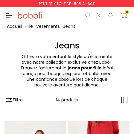
PETIT PRIX TOUT DE -50% À -60%
0
Accueil
Fille
Vêtements
Jeans
Jeans
Offrez à votre enfant le style qu'elle mérite
Sous-total
0,00 €
avec notre collection exclusive chez Boboli.
Trouvez facilement le
jeans pour fille
idéal,
Total
0,00 €
conçu pour bouger, explorer et briller avec
une confiance absolue lors de chaque
poursuit
Commencer la comm
nouvelle aventure quotidienne.
Filtre
14 produits