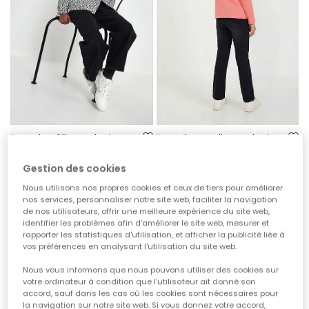
Pantalon fille en denim élastique noir
Pantalon molleton denim fille noir
29,95 €
23,95 €
Gestion des cookies
Nous utilisons nos propres cookies et ceux de tiers pour améliorer
nos services, personnaliser notre site web, faciliter la navigation
de nos utilisateurs, offrir une meilleure expérience du site web,
identifier les problèmes afin d'améliorer le site web, mesurer et
rapporter les statistiques d'utilisation, et afficher la publicité liée à
vos préférences en analysant l'utilisation du site web.
Nous vous informons que nous pouvons utiliser des cookies sur
votre ordinateur à condition que l'utilisateur ait donné son
accord, sauf dans les cas où les cookies sont nécessaires pour
la navigation sur notre site web. Si vous donnez votre accord,