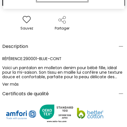
Sauvez
Partager
Description
RÉFÉRENCE:290001-BLUE-CONT
Voici un pantalon en molleton denim pour bébé fille, idéal
pour la mi-saison. Son tissu en maille lui confère une texture
douce et confortable, parfaite pour la peau délicate des
tout-petits. Le design est uni, sans décorations, et d'une jolie
Ver más
couleur bleue. Ce pantalon est disponible dans une large
gamme de tailles, de 6 mois à 8 ans. C'est un vêtement
Certificats de qualité
polyvalent et facile à assortir, qui ne peut pas manquer dans
la garde-robe de votre petite.