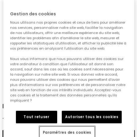
Gestion des cookies
Nous utilisons nos propres cookies et ceux de tiers pour améliorer
nos services, personnaliser notre site web, faciliter la navigation
de nos utilisateurs, offrir une meilleure expérience du site web,
identifier les problèmes afin d'améliorer le site web, mesurer et
rapporter les statistiques d'utilisation, et afficher la publicité liée à
vos préférences en analysant l'utilisation du site web.
Nous vous informons que nous pouvons utiliser des cookies sur
votre ordinateur à condition que l'utilisateur ait donné son
accord, sauf dans les cas où les cookies sont nécessaires pour
la navigation sur notre site web. Si vous donnez votre accord,
nous pouvons utiliser des cookies qui nous permettent d'avoir
plus d'informations sur vos préférences et de personnaliser notre
1
2
3
4
5
6
site web en fonction de vos intérêts individuels. Acceptez-vous
ces cookies et le traitement des données personnelles qu'ils
impliquent ?
Pantalon en denim bleu marine pour fille
Tout refuser
Autoriser tous les cookies
19,90 €
Paramètres des cookies
Ajouter