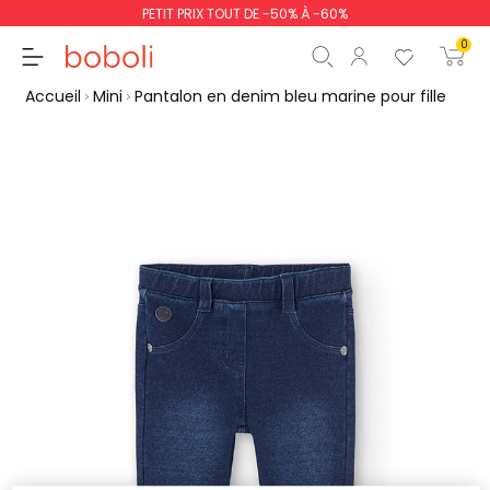
PETIT PRIX TOUT DE -50% À -60%
0
Accueil
Mini
Pantalon en denim bleu marine pour fille
Sous-total
0,00 €
Total
0,00 €
poursuit
Commencer la comm