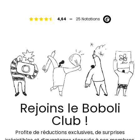
-
4,64
25 Notations
Rejoins le Boboli
Club !
Profite de réductions exclusives, de surprises