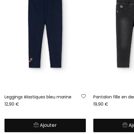
Leggings élastiques bleu marine
Pantalon fille en d
12,90 €
19,90 €
Ajouter
Aj