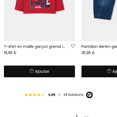
T-shirt en maille garçon grenat imprimé Keep Cool
19,95 €
35,95 €
Ajouter
Aj
-
4,65
26 Notations