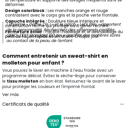
la température et supporte des lavages fréquents sans se
déformer.
Design colorblock :
Les manches orange et rouge
contrastent avec le corps gris et la poche verte frontale.
Capuche intégrée :
Doublure bleue intérieure et
L'imprimé « Game On ! » et le patch « Let's Play » apportent
construction ferme qui protège sans gêner l'enfant.
de la personnalité. Recherchez des vêtements certifiés
Fermeture éclair :
Facilite l'habillage et le déshabillage du
OEKO-TEX® Standard 100
pour garantir des matières sûres
petit de façon rapide et sécurisée chaque jour.
au contact de la peau de l'enfant.
Comment entretenir un sweat-shirt en
molleton pour enfant ?
Vous pouvez le laver en machine à l'eau froide avec un
programme délicat. Évitez le sèche-linge pour conserver
le
tissu molleton
en bon état. Retournez-le avant de le laver
pour protéger les couleurs et l'imprimé frontal.
Ver más
Certificats de qualité