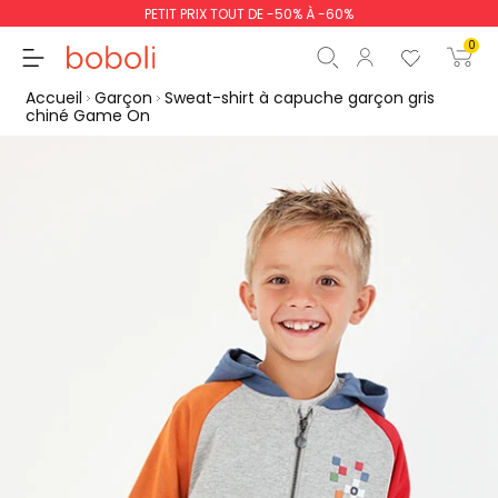
PETIT PRIX TOUT DE -50% À -60%
0
Accueil
Garçon
Sweat-shirt à capuche garçon gris
chiné Game On
Sous-total
0,00 €
Total
0,00 €
poursuit
Commencer la comm