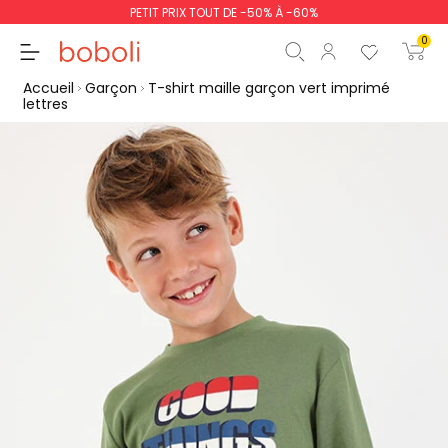
PETIT PRIX TOUT DE -50% À -60%
0
Accueil
Garçon
T-shirt maille garçon vert imprimé
lettres
Sous-total
0,00 €
Total
0,00 €
poursuit
Commencer la comm