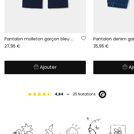
Pantalon molleton garçon bleu marine cargo
27,95 €
35,95 €
Ajouter
Aj
-
4,64
25 Notations