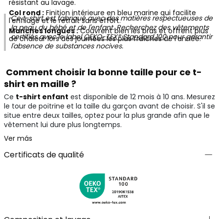
résistant au lavage.
Col rond :
Finition intérieure en bleu marine qui facilite
Ce t-shirt est fabriqué avec des matières respectueuses de
l'enfilage et le retrait sans effort.
la peau du bébé et de l'enfant. Recherchez des vêtements
Manches longues :
Couvrent bien les bras et offrent plus
certifiés avec le label
OEKO-TEX® Standard 100
pour garantir
de chaleur lors des journées les plus fraîches de l'année.
l'absence de substances nocives.
Comment choisir la bonne taille pour ce t-
shirt en maille ?
Ce
t-shirt enfant
est disponible de 12 mois à 10 ans. Mesurez
le tour de poitrine et la taille du garçon avant de choisir. S'il se
situe entre deux tailles, optez pour la plus grande afin que le
vêtement lui dure plus longtemps.
Ver más
Certificats de qualité