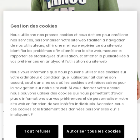
Gestion des cookies
Nous utilisons nos propres cookies et ceux de tiers pour améliorer
nos services, personnaliser notre site web, faciliter la navigation
de nos utilisateurs, offrir une meilleure expérience du site web,
identifier les problèmes afin d'améliorer le site web, mesurer et
rapporter les statistiques d'utilisation, et afficher la publicité liée à
vos préférences en analysant l'utilisation du site web.
Nous vous informons que nous pouvons utiliser des cookies sur
votre ordinateur à condition que l'utilisateur ait donné son
accord, sauf dans les cas où les cookies sont nécessaires pour
la navigation sur notre site web. Si vous donnez votre accord,
nous pouvons utiliser des cookies qui nous permettent d'avoir
1
2
3
4
5
plus d'informations sur vos préférences et de personnaliser notre
site web en fonction de vos intérêts individuels. Acceptez-vous
ces cookies et le traitement des données personnelles qu'ils
T-shirt maille garçon vert imprimé lettres
impliquent ?
19,95 €
Tout refuser
Autoriser tous les cookies