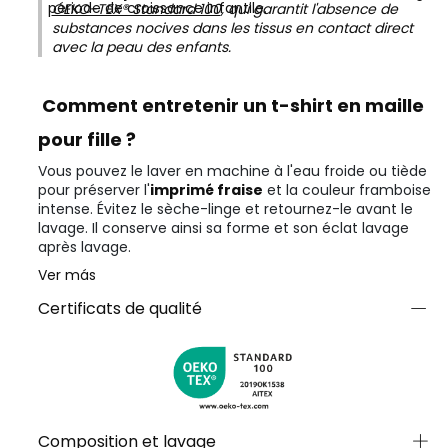
période de croissance infantile.
OEKO-TEX® Standard 100
, qui garantit l'absence de
substances nocives dans les tissus en contact direct
avec la peau des enfants.
Comment entretenir un t-shirt en maille
pour fille ?
Vous pouvez le laver en machine à l'eau froide ou tiède
pour préserver l'
imprimé fraise
et la couleur framboise
intense. Évitez le sèche-linge et retournez-le avant le
lavage. Il conserve ainsi sa forme et son éclat lavage
après lavage.
Ver más
Certificats de qualité
Composition et lavage