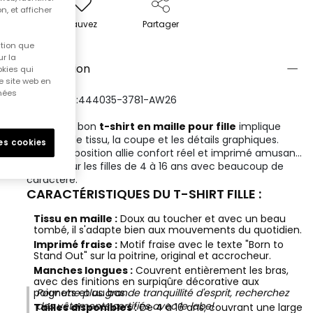
n, et afficher
Sauvez
Partager
ition que
r la
Description
okies qui
e site web en
nnées
RÉFÉRENCE:444035-3781-AW26
Choisir un bon
t-shirt en maille pour fille
implique
d'évaluer le tissu, la coupe et les détails graphiques.
les cookies
Cette proposition allie confort réel et imprimé amusant,
idéale pour les filles de 4 à 16 ans avec beaucoup de
caractère.
CARACTÉRISTIQUES DU T-SHIRT FILLE :
Tissu en maille :
Doux au toucher et avec un beau
tombé, il s'adapte bien aux mouvements du quotidien.
Imprimé fraise :
Motif fraise avec le texte "Born to
Stand Out" sur la poitrine, original et accrocheur.
Manches longues :
Couvrent entièrement les bras,
avec des finitions en surpiqûre décorative aux
poignets et au bas.
Pour une plus grande tranquillité d'esprit, recherchez
des vêtements certifiés avec le label
Tailles disponibles :
De 4 à 16 ans, couvrant une large