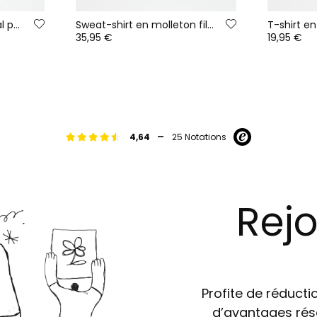
Legging imprimé animal print multicolore
Sweat-shirt en molleton fille gris imprimé léopard
35,95 €
19,95 €
-
4,64
25 Notations
Rejo
Profite de réductio
d’avantages rés