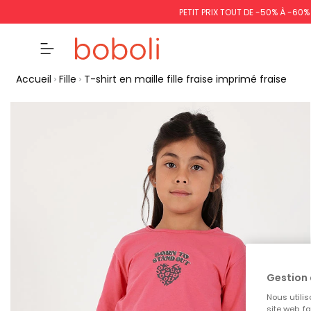
PETIT PRIX TOUT DE -50% À -60
Accueil
Fille
T-shirt en maille fille fraise imprimé fraise
Gestion 
Nous utilis
site web, f