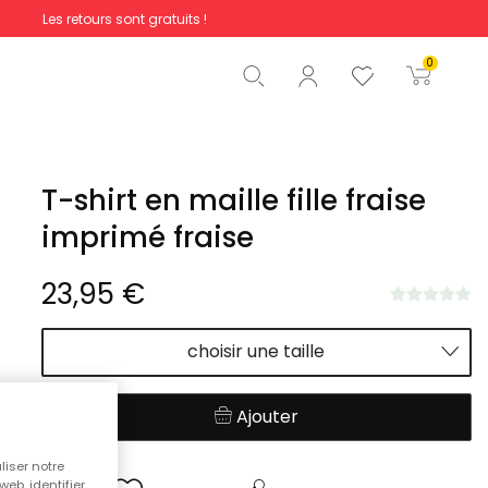
Les retours sont gratuits !
Total
0,00 €
0
Commencer la commande
T-shirt en maille fille fraise
imprimé fraise
23,95 €
choisir une taille
Ajouter
liser notre
web, identifier