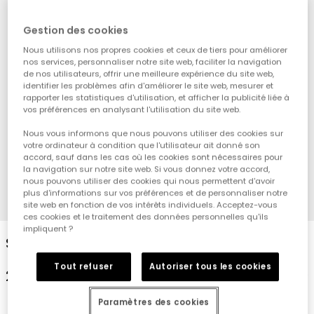
Gestion des cookies
Nous utilisons nos propres cookies et ceux de tiers pour améliorer
nos services, personnaliser notre site web, faciliter la navigation
de nos utilisateurs, offrir une meilleure expérience du site web,
identifier les problèmes afin d'améliorer le site web, mesurer et
rapporter les statistiques d'utilisation, et afficher la publicité liée à
vos préférences en analysant l'utilisation du site web.
Nous vous informons que nous pouvons utiliser des cookies sur
votre ordinateur à condition que l'utilisateur ait donné son
accord, sauf dans les cas où les cookies sont nécessaires pour
la navigation sur notre site web. Si vous donnez votre accord,
nous pouvons utiliser des cookies qui nous permettent d'avoir
plus d'informations sur vos préférences et de personnaliser notre
1
2
3
4
site web en fonction de vos intérêts individuels. Acceptez-vous
ces cookies et le traitement des données personnelles qu'ils
impliquent ?
Short en molleton denim bleu
Tout refuser
Autoriser tous les cookies
22,95 €
Paramètres des cookies