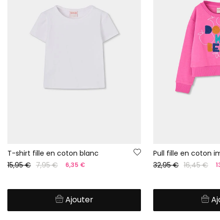
T-shirt fille en coton blanc
Pull fille en coton 
15,95 €
7,95 €
32,95 €
16,45 €
6,35 €
1
Ajouter
Aj