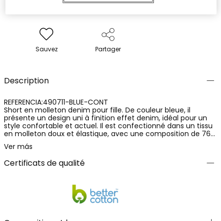
Sauvez
Partager
Description
REFERENCIA:490711-BLUE-CONT
Short en molleton denim pour fille. De couleur bleue, il
présente un design uni à finition effet denim, idéal pour un
style confortable et actuel. Il est confectionné dans un tissu
en molleton doux et élastique, avec une composition de 76%
coton, 16% polyéster et 8% élastanne, offrant confort,
Ver más
flexibilité et un ajustement agréable. Un vêtement pratique
et polyvalent, parfait pour l'usage quotidien et pour créer des
Certificats de qualité
tenues décontractées.