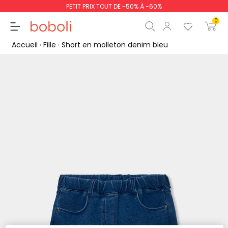
PETIT PRIX TOUT DE -50% À -60%
0
Accueil
Fille
Short en molleton denim bleu
Sous-total
0,00 €
Total
0,00 €
poursuit
Commencer la comm