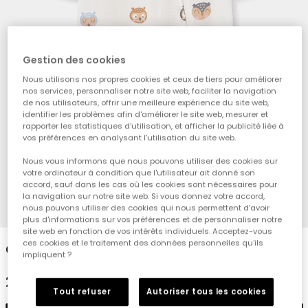
Gestion des cookies
Nous utilisons nos propres cookies et ceux de tiers pour améliorer
nos services, personnaliser notre site web, faciliter la navigation
de nos utilisateurs, offrir une meilleure expérience du site web,
identifier les problèmes afin d'améliorer le site web, mesurer et
rapporter les statistiques d'utilisation, et afficher la publicité liée à
vos préférences en analysant l'utilisation du site web.
Nous vous informons que nous pouvons utiliser des cookies sur
votre ordinateur à condition que l'utilisateur ait donné son
accord, sauf dans les cas où les cookies sont nécessaires pour
la navigation sur notre site web. Si vous donnez votre accord,
nous pouvons utiliser des cookies qui nous permettent d'avoir
1
2
3
4
plus d'informations sur vos préférences et de personnaliser notre
site web en fonction de vos intérêts individuels. Acceptez-vous
ces cookies et le traitement des données personnelles qu'ils
Grenouillère bébé écrue imprimée hiboux
impliquent ?
29,95 €
Tout refuser
Autoriser tous les cookies