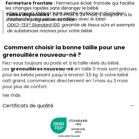
Fermeture frontale :
Fermeture éclair frontale qui facilite
les changes rapides sans déranger le bébé.
Vous pouvez la laver sans perdre ni douceur ni couleur.
Tailles disponibles :
De 0 mois à 24 mois, s'adaptant à la
Recherchez des pièces certifiées avec le label
croissance progressive du bébé.
OEKO-TEX® Standard 100
, garantie de tissus sûrs et exempts
de substances nocives pour votre bébé.
Comment choisir la bonne taille pour une
grenouillère nouveau-né ?
Fiez-vous toujours au poids et à la taille réels du bébé.
Les
grenouillères nouveau-né
en taille 0 mois sont prévues
pour les bébés pesant jusqu'à environ 3,5 kg. Si votre bébé
naît grand, commencez directement en 1 mois ou 3 mois
pour plus de confort.
Ver más
Certificats de qualité