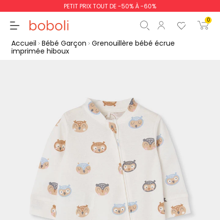
PETIT PRIX TOUT DE -50% À -60%
0
Accueil
Bébé Garçon
Grenouillère bébé écrue
imprimée hiboux
Sous-total
0,00 €
Total
0,00 €
poursuit
Commencer la comm