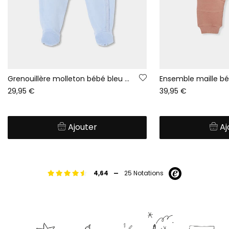
Grenouillère molleton bébé bleu ciel broderie hiboux
29,95 €
39,95 €
Ajouter
Aj
-
4,64
25 Notations