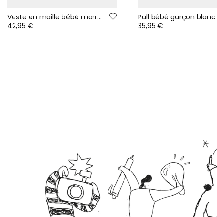
Veste en maille bébé marron à rayures avec capuche
42,95 €
35,95 €