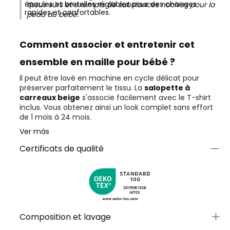
épaules et bretelles réglables pour des changes
tissus sûrs et exempts de substances nocives pour la
rapides et confortables.
peau du bébé.
Comment associer et entretenir cet
ensemble en maille pour bébé ?
Il peut être lavé en machine en cycle délicat pour
préserver parfaitement le tissu. La
salopette à
carreaux beige
s'associe facilement avec le T-shirt
inclus. Vous obtenez ainsi un look complet sans effort
de 1 mois à 24 mois.
Ver más
Certificats de qualité
Composition et lavage