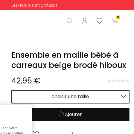
Les retours sont gratuits !
Total
0,00 €
0
Commencer la commande
Ensemble en maille bébé à
carreaux beige brodé hiboux
42,95 €
choisir une taille
Ajouter
liser notre
web, identifier