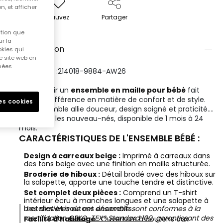
n, et afficher
Sauvez
Partager
ition que
r la
Description
okies qui
e site web en
nnées
RÉFÉRENCE :214018-9884-AW26
Bien choisir un
ensemble en maille pour bébé
fait
toute la différence en matière de confort et de style.
les cookies
Cet ensemble allie douceur, design soigné et praticité.
Idéal pour les nouveau-nés, disponible de 1 mois à 24
mois.
CARACTÉRISTIQUES DE L'ENSEMBLE BÉBÉ :
Design à carreaux beige :
Imprimé à carreaux dans
des tons beige avec une finition en maille structurée.
Broderie de hiboux :
Détail brodé avec des hiboux sur
la salopette, apporte une touche tendre et distinctive.
Set complet deux pièces :
Comprend un T-shirt
intérieur écru à manches longues et une salopette à
bretelles et boutons décoratifs.
Les matières de cet ensemble sont conformes à la
certification
OEKO-TEX® Standard 100
, garantissant des
Facilité d'habillage :
Ouverture à boutons aux