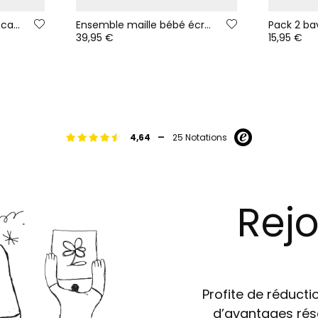
Pull bébé garçon blanc cassé bicolore avec poche
Ensemble maille bébé écru imprimé hiboux
39,95 €
15,95 €
-
4,64
25 Notations
Rejo
Profite de réductio
d’avantages rés