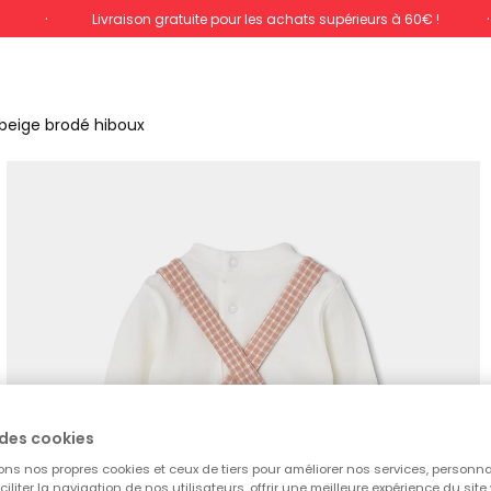
%
Livraison gratuite pour les achats supérieurs à 60€ !
beige brodé hiboux
des cookies
ons nos propres cookies et ceux de tiers pour améliorer nos services, personna
aciliter la navigation de nos utilisateurs, offrir une meilleure expérience du site 