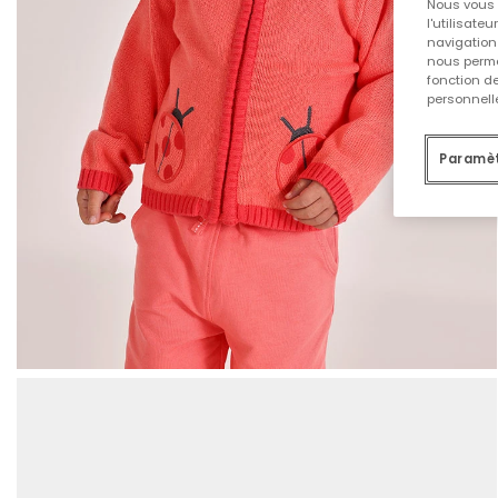
Nous vous 
l'utilisate
navigation 
nous permet
fonction d
personnelle
Paramèt