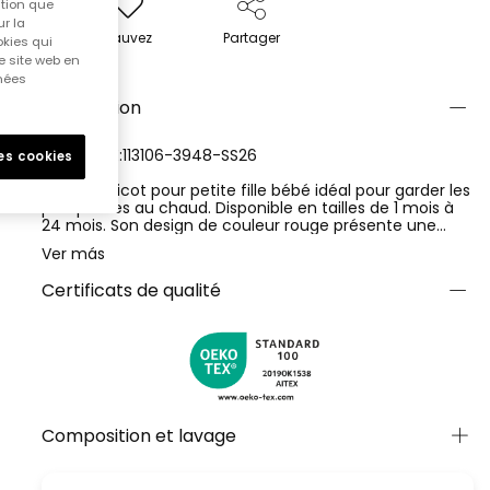
ition que
r la
Sauvez
Partager
okies qui
e site web en
nnées
Description
RÉFÉRENCE:113106-3948-SS26
les cookies
Gilet en tricot pour petite fille bébé idéal pour garder les
plus petites au chaud. Disponible en tailles de 1 mois à
24 mois. Son design de couleur rouge présente une
finition douce et confortable, avec un capuchon
Ver más
amovible grâce à des boutons et des bords côtelés aux
poignets, à l'ourlet et une fermeture éclair centrale
Certificats de qualité
contrastante. Dispose de poches en forme de
coccinelle ajoutant une touche amusante au look.
Parfait pour se combiner avec des pantalons ou des
robes, ce vêtement est polyvalent et pratique pour le
quotidien.
Composition et lavage