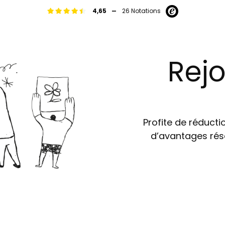
-
4,65
26 Notations
Rejo
Profite de réductio
d’avantages rés