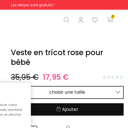
Les retours sont gratuits !
Total
0,00 €
0
Commencer la commande
Veste en tricot rose pour
bébé
35,95 €
17,95 €
choisir une taille
liser notre
Ajouter
web, identifier
n, et afficher