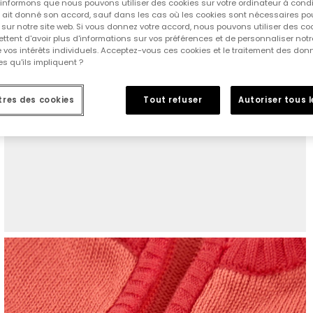
informons que nous pouvons utiliser des cookies sur votre ordinateur à cond
ur ait donné son accord, sauf dans les cas où les cookies sont nécessaires pou
sur notre site web. Si vous donnez votre accord, nous pouvons utiliser des co
tent d'avoir plus d'informations sur vos préférences et de personnaliser notr
e vos intérêts individuels. Acceptez-vous ces cookies et le traitement des do
s qu'ils impliquent ?
res des cookies
Tout refuser
Autoriser tous 