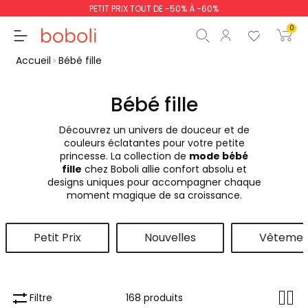
PETIT PRIX TOUT DE -50% À -60%
0
Accueil
Bébé fille
Bébé fille
Découvrez un univers de douceur et de
Sous-total
0,00 €
couleurs éclatantes pour votre petite
princesse. La collection de
mode bébé
Total
0,00 €
fille
chez Boboli allie confort absolu et
designs uniques pour accompagner chaque
poursuit
Commencer la comm
moment magique de sa croissance.
Petit Prix
Nouvelles
Vêtemen
Filtre
168 produits