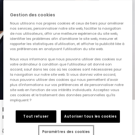
Gestion des cookies
Nous utilisons nos propres cookies et ceux de tiers pour améliorer
nos services, personnaliser notre site web, faciliter la navigation
de nos utilisateurs, offrir une meilleure expérience du site web,
identifier les problèmes afin d'améliorer le site web, mesurer et
rapporter les statistiques d'utilisation, et afficher la publicité liée à
vos préférences en analysant l'utilisation du site web.
Nous vous informons que nous pouvons utiliser des cookies sur
votre ordinateur à condition que l'utilisateur ait donné son
accord, sauf dans les cas où les cookies sont nécessaires pour
la navigation sur notre site web. Si vous donnez votre accord,
nous pouvons utiliser des cookies qui nous permettent d'avoir
plus d'informations sur vos préférences et de personnaliser notre
site web en fonction de vos intérêts individuels. Acceptez-vous
1
2
3
4
5
ces cookies et le traitement des données personnelles qu'ils
impliquent ?
Polo en piqué pour enfant de couleur bleu
marine
Tout refuser
Autoriser tous les cookies
25,95 €
14,95 €
Paramètres des cookies