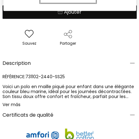
Ajouter
Sauvez
Partager
Description
RÉFÉRENCE:731102-2440-SS25
Voici un polo en maille piqué pour enfant dans une élégante
couleur bleu marine, idéal pour les journées décontractées.
Son tissu doux offre confort et fraîcheur, parfait pour les
activités quotidiennes. Il présente un col classique et une
Ver más
fermeture à trois boutons, ajoutant une touche de
distinction. Il arbore une discrète broderie, ce qui le rend
Certificats de qualité
attrayant pour les plus jeunes. Disponible en tailles pour un
éventail continu d'âges allant de 4 à 16 ans. Ce polo s'associe
facilement avec des shorts ou des jeans, devenant une
option polyvalente pour toute occasion.