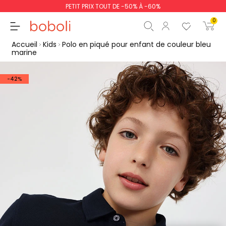
PETIT PRIX TOUT DE -50% À -60%
0
Accueil
Kids
Polo en piqué pour enfant de couleur bleu
marine
-42%
Sous-total
0,00 €
Total
0,00 €
poursuit
Commencer la comm