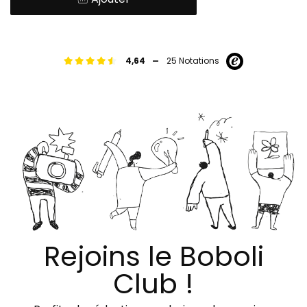
-
4,64
25 Notations
Rejoins le Boboli
Club !