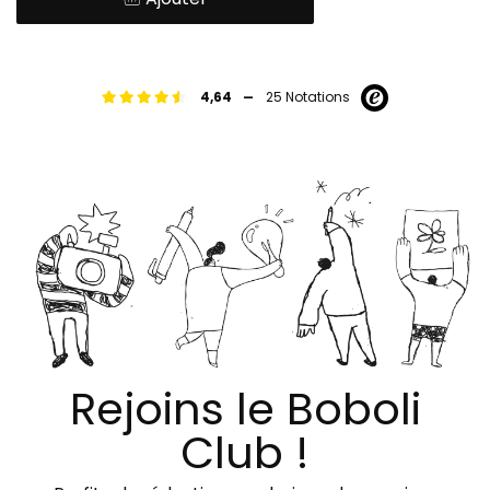
-
4,64
25 Notations
Rejoins le Boboli
Club !