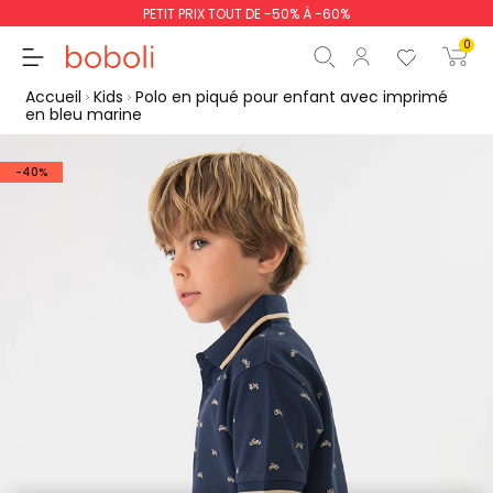
PETIT PRIX TOUT DE -50% À -60%
0
Accueil
Kids
Polo en piqué pour enfant avec imprimé
en bleu marine
-40%
Sous-total
0,00 €
Total
0,00 €
poursuit
Commencer la comm