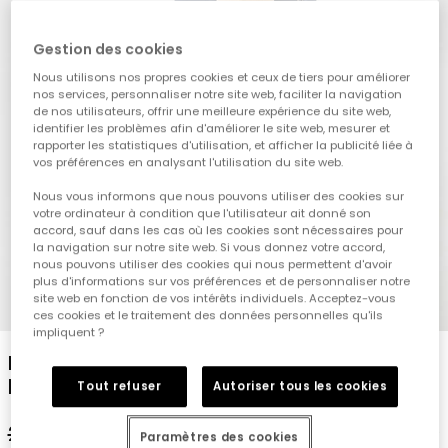
Gestion des cookies
Nous utilisons nos propres cookies et ceux de tiers pour améliorer
nos services, personnaliser notre site web, faciliter la navigation
de nos utilisateurs, offrir une meilleure expérience du site web,
identifier les problèmes afin d'améliorer le site web, mesurer et
rapporter les statistiques d'utilisation, et afficher la publicité liée à
vos préférences en analysant l'utilisation du site web.
Nous vous informons que nous pouvons utiliser des cookies sur
votre ordinateur à condition que l'utilisateur ait donné son
accord, sauf dans les cas où les cookies sont nécessaires pour
la navigation sur notre site web. Si vous donnez votre accord,
nous pouvons utiliser des cookies qui nous permettent d'avoir
plus d'informations sur vos préférences et de personnaliser notre
site web en fonction de vos intérêts individuels. Acceptez-vous
1
2
3
4
5
ces cookies et le traitement des données personnelles qu'ils
impliquent ?
Polo en piqué pour enfant avec imprimé en
bleu marine
Tout refuser
Autoriser tous les cookies
29,95 €
17,95 €
Paramètres des cookies