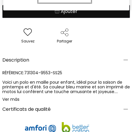
Ajouter
Sauvez
Partager
Description
RÉFÉRENCE:731304-9553-SS25
Voici un polo en maille pour enfant, idéal pour la saison de
printemps et d'été. Sa couleur bleu marine et son imprimé de
motos lui confèrent une touche amusante et joyeuse.
Fabriqué avec un matériau léger et respirant, il offre confort
Ver más
lors de l'utilisation quotidienne. Il est conçu pour les enfants
de 4 à 16 ans. Avec son col polo et ses manches courtes, il
Certificats de qualité
est parfait pour être assorti avec des shorts ou des jeans,
offrant un look décontracté et stylé pour toutes les
occasions.