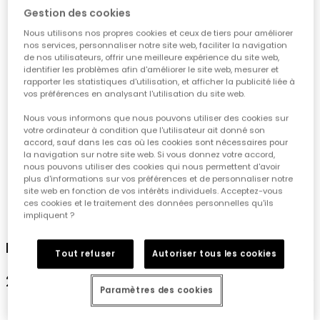
Gestion des cookies
Nous utilisons nos propres cookies et ceux de tiers pour améliorer
nos services, personnaliser notre site web, faciliter la navigation
de nos utilisateurs, offrir une meilleure expérience du site web,
identifier les problèmes afin d'améliorer le site web, mesurer et
rapporter les statistiques d'utilisation, et afficher la publicité liée à
vos préférences en analysant l'utilisation du site web.
Nous vous informons que nous pouvons utiliser des cookies sur
votre ordinateur à condition que l'utilisateur ait donné son
accord, sauf dans les cas où les cookies sont nécessaires pour
la navigation sur notre site web. Si vous donnez votre accord,
nous pouvons utiliser des cookies qui nous permettent d'avoir
plus d'informations sur vos préférences et de personnaliser notre
site web en fonction de vos intérêts individuels. Acceptez-vous
ces cookies et le traitement des données personnelles qu'ils
1
2
3
4
5
impliquent ?
Pantalon en denim bleu pour garçon
Tout refuser
Autoriser tous les cookies
22,95 €
Paramètres des cookies