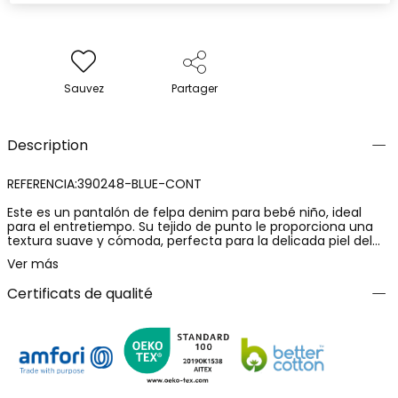
Sauvez
Partager
Description
REFERENCIA:390248-BLUE-CONT
Este es un pantalón de felpa denim para bebé niño, ideal
para el entretiempo. Su tejido de punto le proporciona una
textura suave y cómoda, perfecta para la delicada piel del
niño. El diseño es liso, sin decoraciones, y de un atractivo
Ver más
color azul. Este pantalón está disponible en varias tallas,
desde los 12 meses hasta los 8 años, lo que permite que se
Certificats de qualité
adapte al crecimiento del niño. Es una prenda versátil y fácil
de combinar, que se convertirá en un básico en el armario de
tu pequeño.