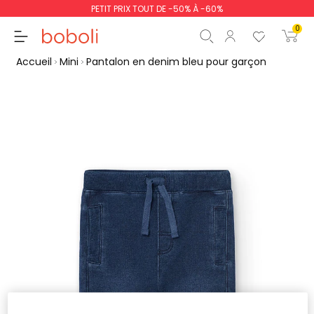
PETIT PRIX TOUT DE -50% À -60%
0
Accueil
Mini
Pantalon en denim bleu pour garçon
Sous-total
0,00 €
Total
0,00 €
poursuit
Commencer la comm