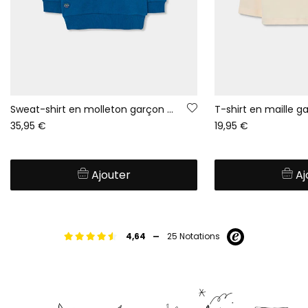
Sweat-shirt en molleton garçon vert à capuche color block
35,95 €
19,95 €
Ajouter
Aj
-
4,64
25 Notations