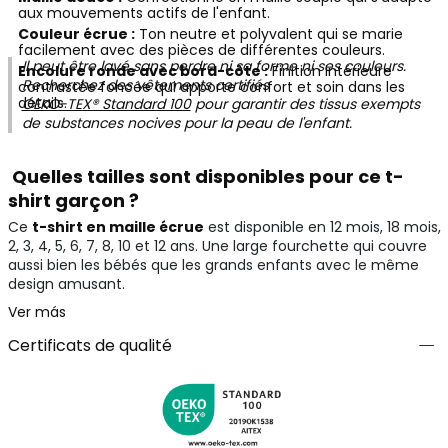
aux mouvements actifs de l'enfant.
Couleur écrue :
Ton neutre et polyvalent qui se marie
facilement avec des pièces de différentes couleurs.
Il peut être lavé sans perdre ni sa forme ni ses couleurs.
Encolure ronde avec bord-côte :
Finition intérieure
Recherchez des vêtements certifiés
contrastée foncée qui apporte confort et soin dans les
détails.
OEKO-TEX® Standard 100
pour garantir des tissus exempts
de substances nocives pour la peau de l'enfant.
Quelles tailles sont disponibles pour ce t-
shirt garçon ?
Ce
t-shirt en maille écrue
est disponible en 12 mois, 18 mois,
2, 3, 4, 5, 6, 7, 8, 10 et 12 ans. Une large fourchette qui couvre
aussi bien les bébés que les grands enfants avec le même
design amusant.
Ver más
Certificats de qualité