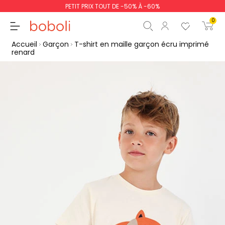
PETIT PRIX TOUT DE -50% À -60%
0
Accueil
Garçon
T-shirt en maille garçon écru imprimé
renard
Sous-total
0,00 €
Total
0,00 €
poursuit
Commencer la comm