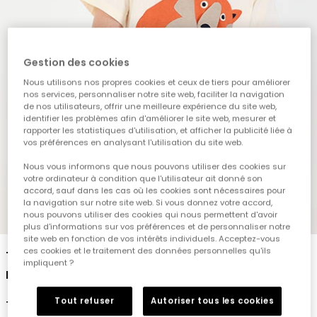
Gestion des cookies
Nous utilisons nos propres cookies et ceux de tiers pour améliorer
nos services, personnaliser notre site web, faciliter la navigation
de nos utilisateurs, offrir une meilleure expérience du site web,
identifier les problèmes afin d'améliorer le site web, mesurer et
rapporter les statistiques d'utilisation, et afficher la publicité liée à
vos préférences en analysant l'utilisation du site web.
Nous vous informons que nous pouvons utiliser des cookies sur
votre ordinateur à condition que l'utilisateur ait donné son
accord, sauf dans les cas où les cookies sont nécessaires pour
la navigation sur notre site web. Si vous donnez votre accord,
nous pouvons utiliser des cookies qui nous permettent d'avoir
1
2
3
4
5
6
plus d'informations sur vos préférences et de personnaliser notre
site web en fonction de vos intérêts individuels. Acceptez-vous
ces cookies et le traitement des données personnelles qu'ils
T-shirt en maille garçon écru imprimé
impliquent ?
renard
Tout refuser
Autoriser tous les cookies
19,95 €