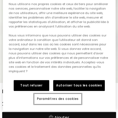
Nous utilisons nos propres cookies et ceux de tiers pour améliorer
nos services, personnaliser notre site web, faciliter la navigation
de nos utilisateurs, offrir une meilleure expérience du site web,
identifier les problèmes afin d'améliorer le site web, mesurer et
rapporter les statistiques d'utilisation, et afficher la publicité liée à
vos préférences en analysant l'utilisation du site web.
Nous vous informons que nous pouvons utiliser des cookies sur
votre ordinateur à condition que l'utilisateur ait donné son
accord, sauf dans les cas où les cookies sont nécessaires pour
la navigation sur notre site web. Si vous donnez votre accord,
nous pouvons utiliser des cookies qui nous permettent d'avoir
plus d'informations sur vos préférences et de personnaliser notre
site web en fonction de vos intérêts individuels. Acceptez-vous
ces cookies et le traitement des données personnelles qu'ils
impliquent ?
1
2
3
4
5
Tout refuser
Autoriser tous les cookies
Pantalon molleton fille gris
Paramètres des cookies
23,95 €
Ajouter