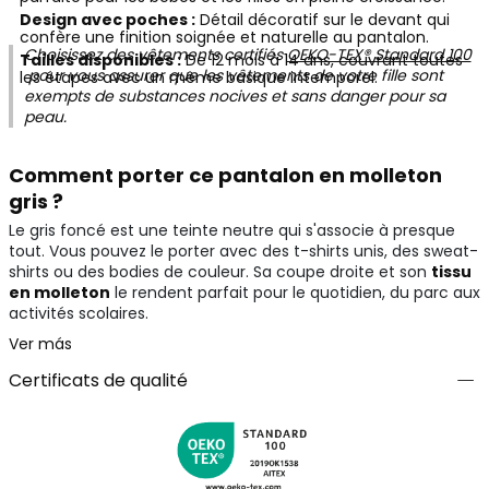
Design avec poches :
Détail décoratif sur le devant qui
confère une finition soignée et naturelle au pantalon.
Choisissez des vêtements certifiés
OEKO-TEX® Standard 100
Tailles disponibles :
De 12 mois à 14 ans, couvrant toutes
pour vous assurer que les vêtements de votre fille sont
les étapes avec un même basique intemporel.
exempts de substances nocives et sans danger pour sa
peau.
Comment porter ce pantalon en molleton
gris ?
Le gris foncé est une teinte neutre qui s'associe à presque
tout. Vous pouvez le porter avec des t-shirts unis, des sweat-
shirts ou des bodies de couleur. Sa coupe droite et son
tissu
en molleton
le rendent parfait pour le quotidien, du parc aux
activités scolaires.
Ver más
Certificats de qualité