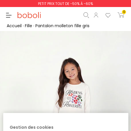
PETIT PRIX TOUT DE -50% À -60%
0
Accueil
Fille
Pantalon molleton fille gris
Sous-total
0,00 €
Total
0,00 €
poursuit
Commencer la comm
Gestion des cookies